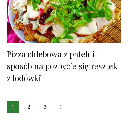
Pizza chlebowa z patelni –
sposób na pozbycie się resztek
z lodówki
Nawigacja
1
2
3
Następna
strony
strona