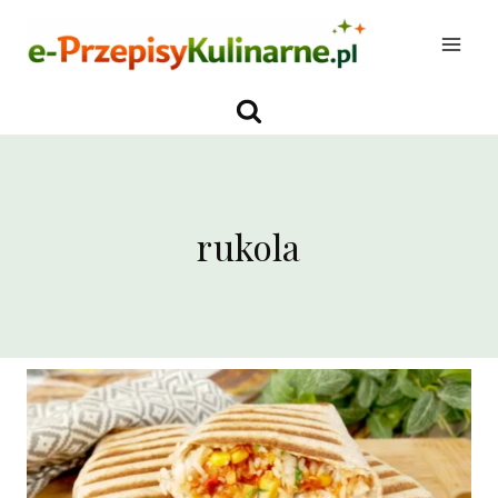
Przejdź
do
treści
rukola