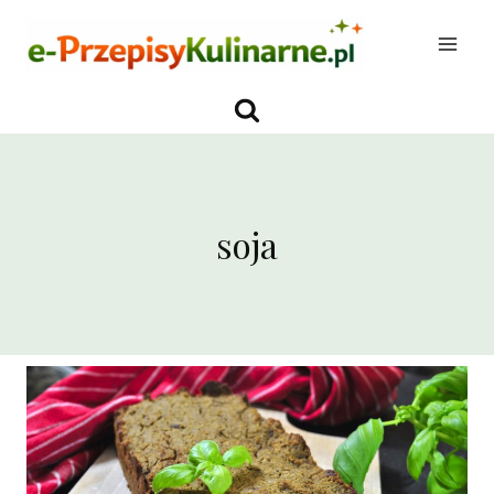
Przejdź
do
treści
soja