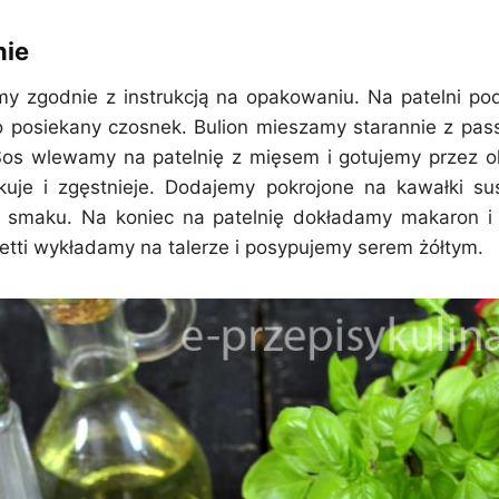
nie
y zgodnie z instrukcją na opakowaniu. Na patelni p
 posiekany czosnek. Bulion mieszamy starannie z pas
os wlewamy na patelnię z mięsem i gotujemy przez o
kuje i zgęstnieje. Dodajemy pokrojone na kawałki s
 smaku. Na koniec na patelnię dokładamy makaron i
etti wykładamy na talerze i posypujemy serem żółtym.