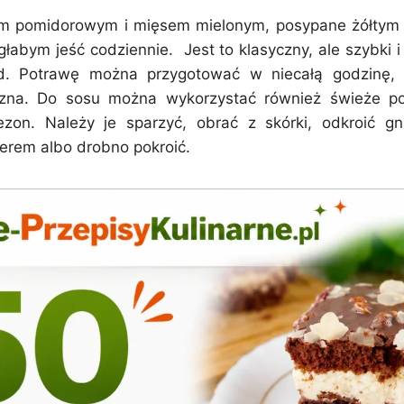
em pomidorowym i mięsem mielonym, posypane żółtym 
głabym jeść codziennie. Jest to klasyczny, ale szybki i
d. Potrawę można przygotować w niecałą godzinę,
na. Do sosu można wykorzystać również świeże pomi
ezon. Należy je sparzyć, obrać z skórki, odkroić gn
rem albo drobno pokroić.