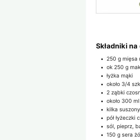
Składniki na
250 g mięsa
ok 250 g mak
łyżka mąki
około 3/4 szk
2 ząbki czos
około 300 ml
kilka suszon
pół łyżeczki 
sól, pieprz, 
150 g sera żó