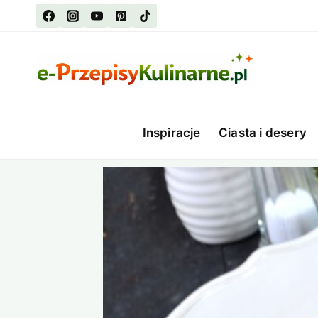
Przejdź
do
treści
Inspiracje
Ciasta i desery