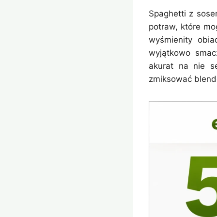
Spaghetti z sos
potraw, które mo
wyśmienity obia
wyjątkowo smacz
akurat na nie s
zmiksować blende