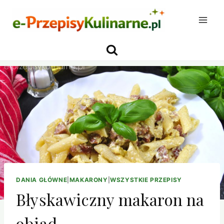
Przejdź
do
treści
DANIA GŁÓWNE
|
MAKARONY
|
WSZYSTKIE PRZEPISY
Błyskawiczny makaron na
obiad