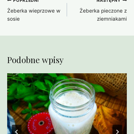
Nawigacja
POPRZEDNI
NASTĘPNY
Żeberka wieprzowe w
Żeberka pieczone z
wpisu
sosie
ziemniakami
Podobne wpisy