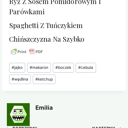
Ryż Z Sosem Pomidorowym I
Parówkami
Spaghetti Z Tuńczykiem
Chińszczyzna Na Szybko
Tagi
#
jajko
#
makaron
#
boczek
#
cebula
wpisu:
#
wędlina
#
ketchup
Emilia