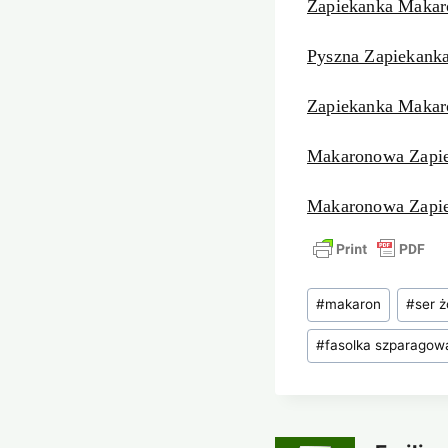
Zapiekanka Makar
Pyszna Zapiekank
Zapiekanka Maka
Makaronowa Zapi
Makaronowa Zapie
Tagi
#
makaron
#
ser ż
wpisu:
#
fasolka szparagow