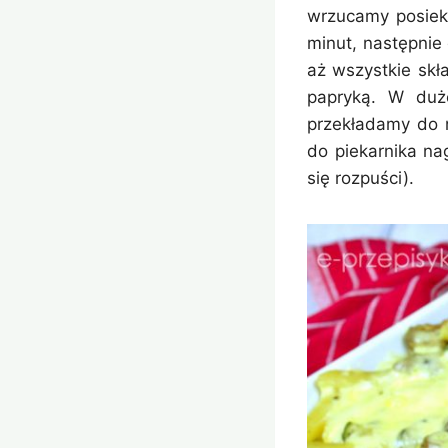
wrzucamy posieka
minut, następnie
aż wszystkie skł
papryką. W duż
przekładamy do 
do piekarnika na
się rozpuści).