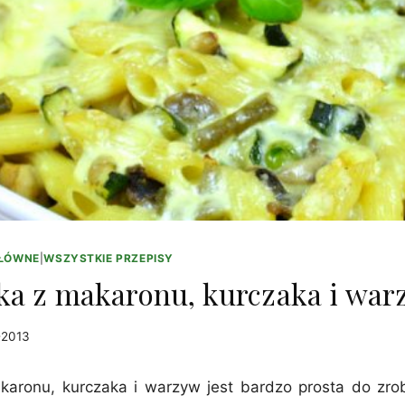
GŁÓWNE
|
WSZYSTKIE PRZEPISY
ka z makaronu, kurczaka i war
-2013
aronu, kurczaka i warzyw jest bardzo prosta do zrob