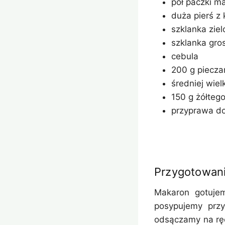
pół paczki m
duża pierś z
szklanka zie
szklanka gro
cebula
200 g piecza
średniej wiel
150 g żółtego
przyprawa do
Przygotowan
Makaron gotujem
posypujemy przy
odsączamy na ręc