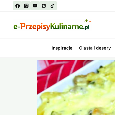
Przejdź
do
treści
Inspiracje
Ciasta i desery