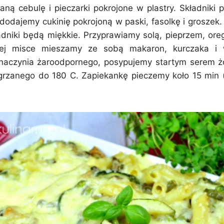
ną cebulę i pieczarki pokrojone w plastry. Składniki
 dodajemy cukinię pokrojoną w paski, fasolkę i groszek
adniki będą miękkie. Przyprawiamy solą, pieprzem, ore
ej misce mieszamy ze sobą makaron, kurczaka i 
naczynia żaroodpornego, posypujemy startym serem ż
grzanego do 180 C. Zapiekankę pieczemy koło 15 min (