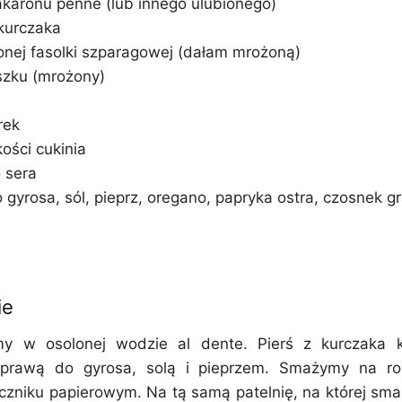
akaronu penne (lub innego ulubionego)
 kurczaka
lonej fasolki szparagowej (dałam mrożoną)
szku (mrożony)
rek
kości cukinia
 sera
 gyrosa, sól, pieprz, oregano, papryka ostra, czosnek 
ie
y w osolonej wodzie al dente. Pierś z kurczaka 
prawą do gyrosa, solą i pieprzem. Smażymy na ro
zniku papierowym. Na tą samą patelnię, na której sma