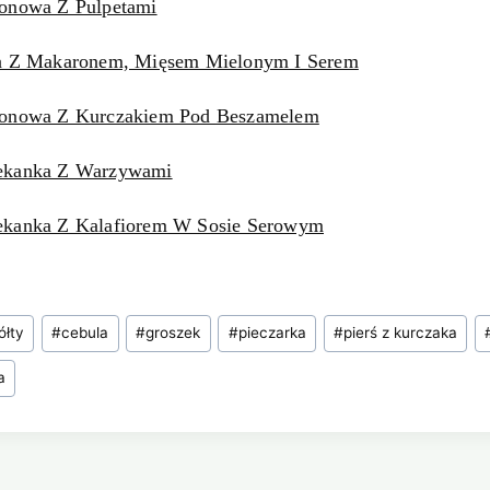
onowa Z Pulpetami
a Z Makaronem, Mięsem Mielonym I Serem
ronowa Z Kurczakiem Pod Beszamelem
ekanka Z Warzywami
kanka Z Kalafiorem W Sosie Serowym
ółty
#
cebula
#
groszek
#
pieczarka
#
pierś z kurczaka
a