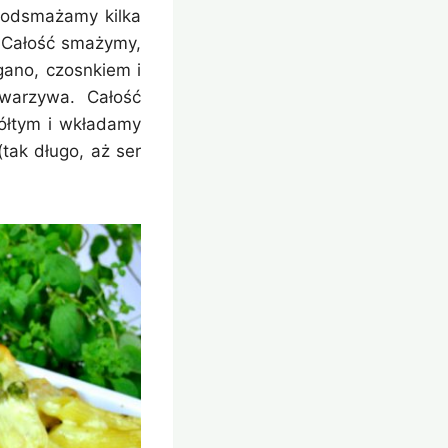
 podsmażamy kilka
. Całość smażymy,
gano, czosnkiem i
warzywa. Całość
ółtym i wkładamy
tak długo, aż ser