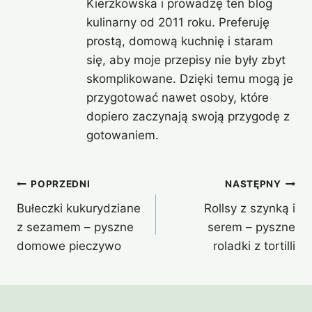
Kierzkowska i prowadzę ten blog
kulinarny od 2011 roku. Preferuję
prostą, domową kuchnię i staram
się, aby moje przepisy nie były zbyt
skomplikowane. Dzięki temu mogą je
przygotować nawet osoby, które
dopiero zaczynają swoją przygodę z
gotowaniem.
Nawigacja
POPRZEDNI
NASTĘPNY
Bułeczki kukurydziane
Rollsy z szynką i
wpisu
z sezamem – pyszne
serem – pyszne
domowe pieczywo
roladki z tortilli