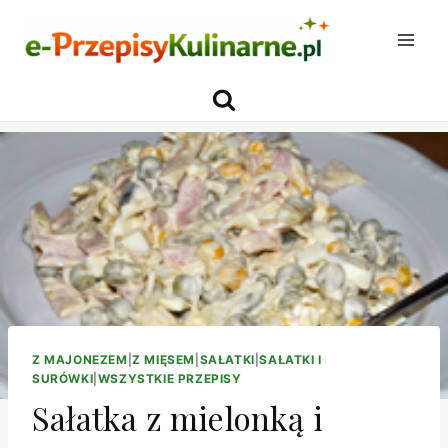
Przejdź
do
treści
Z MAJONEZEM
|
Z MIĘSEM
|
SAŁATKI
|
SAŁATKI I
SURÓWKI
|
WSZYSTKIE PRZEPISY
Sałatka z mielonką i