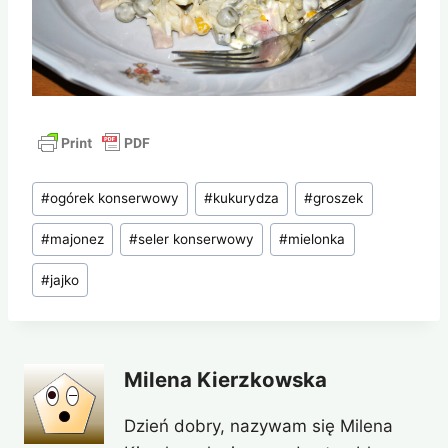
Tagi
#
ogórek konserwowy
#
kukurydza
#
groszek
wpisu:
#
majonez
#
seler konserwowy
#
mielonka
#
jajko
Milena Kierzkowska
Dzień dobry, nazywam się Milena