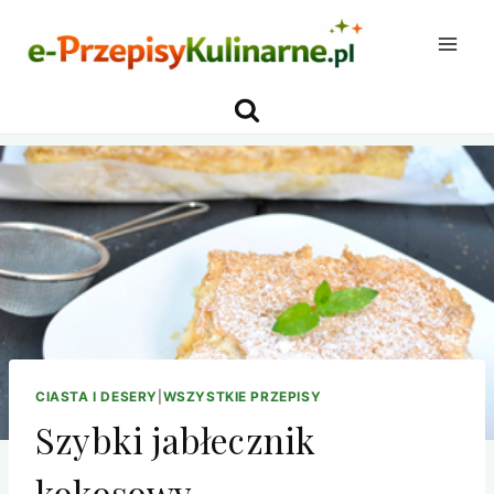
Przejdź
do
treści
CIASTA I DESERY
|
WSZYSTKIE PRZEPISY
Szybki jabłecznik
kokosowy