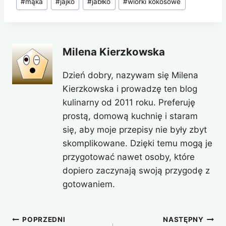
#
mąka
#
jajko
#
jabłko
#
wiórki kokosowe
wpisu:
Milena Kierzkowska
Dzień dobry, nazywam się Milena
Kierzkowska i prowadzę ten blog
kulinarny od 2011 roku. Preferuję
prostą, domową kuchnię i staram
się, aby moje przepisy nie były zbyt
skomplikowane. Dzięki temu mogą je
przygotować nawet osoby, które
dopiero zaczynają swoją przygodę z
gotowaniem.
Nawigacja
POPRZEDNI
NASTĘPNY