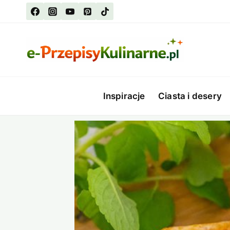
Przejdź
do
treści
Inspiracje
Ciasta i desery