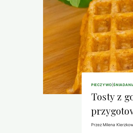
PIECZYWO
|
ŚNIADANI
Tosty z g
przygoto
Przez
Milena Kierzko