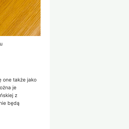
iu
ę one także jako
ożna je
ńskiej z
nie będą