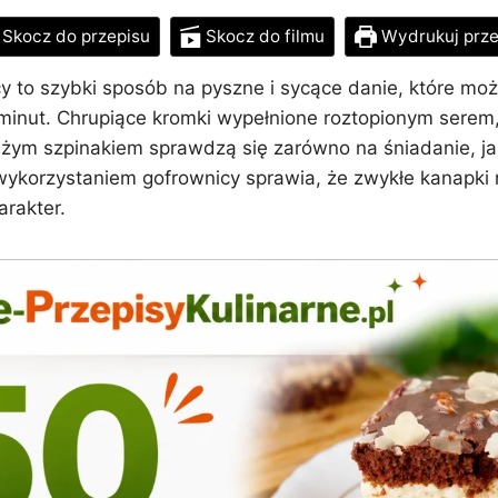
Skocz do przepisu
Skocz do filmu
Wydrukuj prze
cy to szybki sposób na pyszne i sycące danie, które m
 minut. Chrupiące kromki wypełnione roztopionym serem
żym szpinakiem sprawdzą się zarówno na śniadanie, jak 
 wykorzystaniem gofrownicy sprawia, że zwykłe kanapki 
arakter.