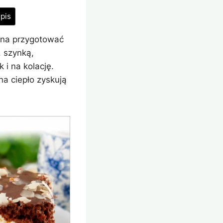
pis
ożna przygotować
, szynką,
i na kolację.
na ciepło zyskują