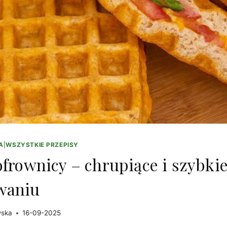
A
|
WSZYSTKIE PRZEPISY
ofrownicy – chrupiące i szybki
waniu
wska
16-09-2025