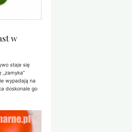
ast w
ywo staje się
ię „zamyka”
nie wypadają na
ica doskonale go