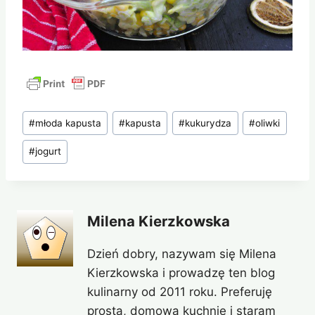
Tagi
#
młoda kapusta
#
kapusta
#
kukurydza
#
oliwki
wpisu:
#
jogurt
Milena Kierzkowska
Dzień dobry, nazywam się Milena
Kierzkowska i prowadzę ten blog
kulinarny od 2011 roku. Preferuję
prostą, domową kuchnię i staram