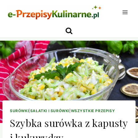
Przejdź
do
treści
SURÓWKI
|
SAŁATKI I SURÓWKI
|
WSZYSTKIE PRZEPISY
Szybka surówka z kapusty
i kukurydzy