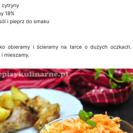
 cytryny
ny 18%
sól i pieprz do smaku
łko obieramy i ścieramy na tarce o dużych oczkach
 i mieszamy.