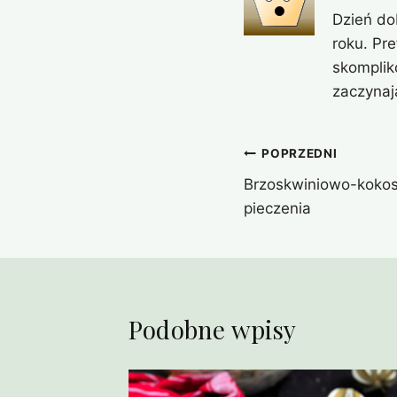
Dzień do
roku. Pr
skomplik
zaczynaj
Nawigacja
POPRZEDNI
Brzoskwiniowo-koko
wpisu
pieczenia
Podobne wpisy