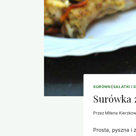
SURÓWKI
|
SAŁATKI I 
Surówka z
Przez
Milena Kierzko
Prosta, pyszna i