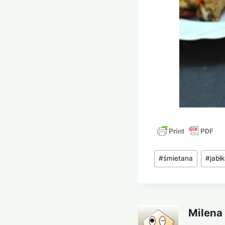
Tagi
#
śmietana
#
jabł
wpisu:
Milena