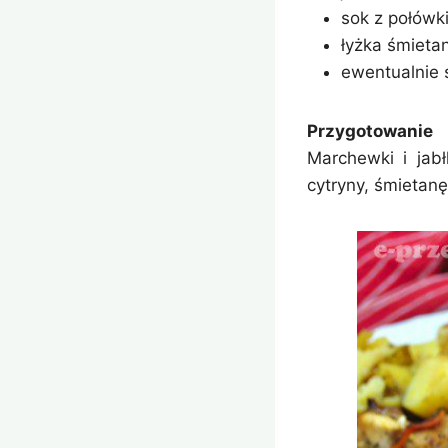
sok z połówki
łyżka śmieta
ewentualnie 
Przygotowanie
Marchewki i jab
cytryny, śmietanę