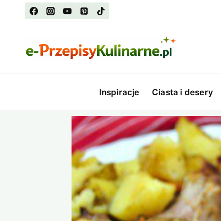
Przejdź
do
treści
Inspiracje
Ciasta i desery