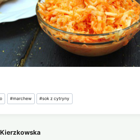
ko
#
marchew
#
sok z cytryny
 Kierzkowska