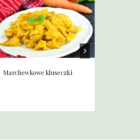
Marchewkowe kluseczki
Pieczon
mięsno