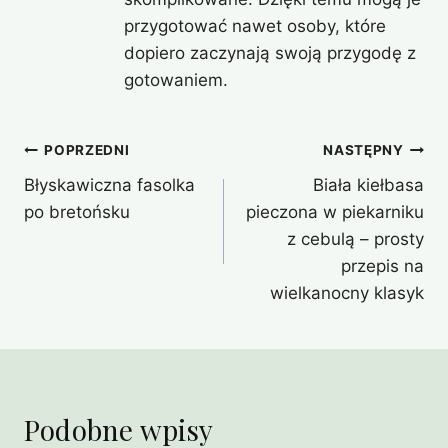
przygotować nawet osoby, które
dopiero zaczynają swoją przygodę z
gotowaniem.
Nawigacja
POPRZEDNI
NASTĘPNY
Błyskawiczna fasolka
Biała kiełbasa
wpisu
po bretońsku
pieczona w piekarniku
z cebulą – prosty
przepis na
wielkanocny klasyk
Podobne wpisy