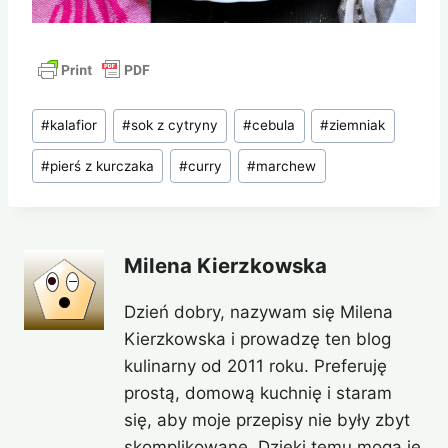
Tagi
#
kalafior
#
sok z cytryny
#
cebula
#
ziemniak
wpisu:
#
pierś z kurczaka
#
curry
#
marchew
Milena Kierzkowska
Dzień dobry, nazywam się Milena
Kierzkowska i prowadzę ten blog
kulinarny od 2011 roku. Preferuję
prostą, domową kuchnię i staram
się, aby moje przepisy nie były zbyt
skomplikowane. Dzięki temu mogą je