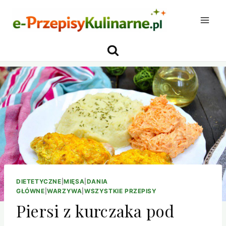
Przejdź
do
treści
DIETETYCZNE
|
MIĘSA
|
DANIA
GŁÓWNE
|
WARZYWA
|
WSZYSTKIE PRZEPISY
Piersi z kurczaka pod