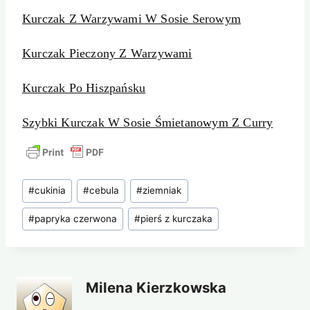
Kurczak Z Warzywami W Sosie Serowym
Kurczak Pieczony Z Warzywami
Kurczak Po Hiszpańsku
Szybki Kurczak W Sosie Śmietanowym Z Curry
Tagi
#
cukinia
#
cebula
#
ziemniak
wpisu:
#
papryka czerwona
#
pierś z kurczaka
Milena Kierzkowska