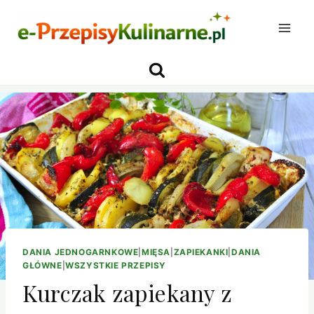
Przejdź
do
treści
DANIA JEDNOGARNKOWE
|
MIĘSA
|
ZAPIEKANKI
|
DANIA
GŁÓWNE
|
WSZYSTKIE PRZEPISY
Kurczak zapiekany z