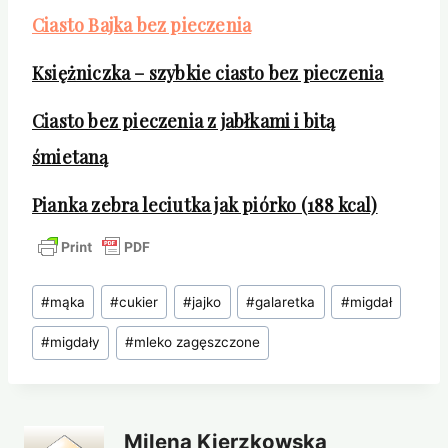
Ciasto Bajka bez pieczenia
Księżniczka – szybkie ciasto bez pieczenia
Ciasto bez pieczenia z jabłkami i bitą
śmietaną
Pianka zebra leciutka jak piórko (188 kcal)
Tagi
#
mąka
#
cukier
#
jajko
#
galaretka
#
migdał
wpisu:
#
migdały
#
mleko zagęszczone
Milena Kierzkowska