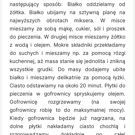
następujący sposób: Białko oddzielamy od
żółtka. Białko ubijamy na sztywną pianę na
najwyższych obrotach miksera. W misce
mieszamy ze sobą mąkę, cukier, sól i proszek
do pieczenia. W drugiej misce mieszamy żółtko
z wodą i olejem. Mokre składniki przekładamy
do suchych i mieszamy np. za pomocą rózgi
kuchennej, aż masa stanie się jednolita i znikną
wszystkie grudki. Do masy dodajemy ubite
białko i mieszamy delikatnie za pomocą łyżki.
Ciasto odstawiamy na około 20 minut. Płytki do
pieczenia w gofrownicy spryskujemy olejem.
Gofrownicę rozgrzewamy (na swojej
gofrownicy robię to do maksymalnej mocy).
Kiedy gofrownica będzie już nagrzana, na
dolne płytki nakładamy ciasto chochlą i
rozprowadzamy dokładnie po całej