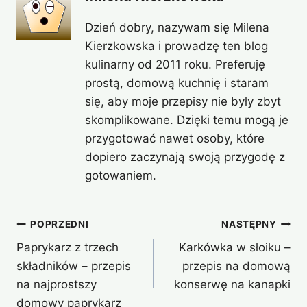
Dzień dobry, nazywam się Milena
Kierzkowska i prowadzę ten blog
kulinarny od 2011 roku. Preferuję
prostą, domową kuchnię i staram
się, aby moje przepisy nie były zbyt
skomplikowane. Dzięki temu mogą je
przygotować nawet osoby, które
dopiero zaczynają swoją przygodę z
gotowaniem.
Nawigacja
POPRZEDNI
NASTĘPNY
Paprykarz z trzech
Karkówka w słoiku –
wpisu
składników – przepis
przepis na domową
na najprostszy
konserwę na kanapki
domowy paprykarz