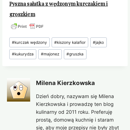
Pyszna sałatka z wędzonym kurczakiem i
groszkiem
Tagi
#
kurczak wędzony
#
kiszony kalafior
#
jajko
wpisu:
#
kukurydza
#
majonez
#
gruszka
Milena Kierzkowska
Dzień dobry, nazywam się Milena
Kierzkowska i prowadzę ten blog
kulinarny od 2011 roku. Preferuję
prostą, domową kuchnię i staram
się, aby moje przepisy nie były zbyt