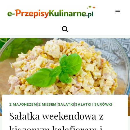
Przejdź
do
treści
Z MAJONEZEM
|
Z MIĘSEM
|
SAŁATKI
|
SAŁATKI I SURÓWKI
Sałatka weekendowa z
kiszonym kalafiorem i