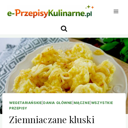
Przejdź
do
treści
WEGETARIAŃSKIE
|
DANIA GŁÓWNE
|
MĄCZNE
|
WSZYSTKIE
PRZEPISY
Ziemniaczane kluski