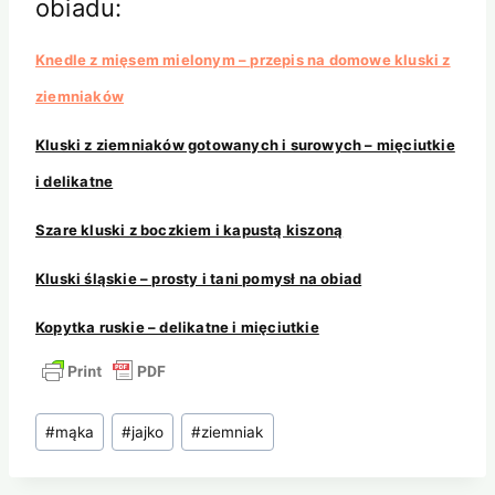
obiadu:
Knedle z mięsem mielonym – przepis na domowe kluski z
ziemniaków
Kluski z ziemniaków gotowanych i surowych – mięciutkie
i delikatne
Szare kluski z boczkiem i kapustą kiszoną
Kluski śląskie – prosty i tani pomysł na obiad
Kopytka ruskie – delikatne i mięciutkie
Tagi
#
mąka
#
jajko
#
ziemniak
wpisu: