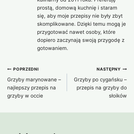
prostą, domową kuchnię i staram
się, aby moje przepisy nie były zbyt
skomplikowane. Dzięki temu mogą je
przygotować nawet osoby, które
dopiero zaczynają swoją przygodę z
gotowaniem.
Nawigacja
POPRZEDNI
NASTĘPNY
Grzyby marynowane –
Grzyby po cygańsku –
wpisu
najlepszy przepis na
przepis na grzyby do
grzyby w occie
słoików