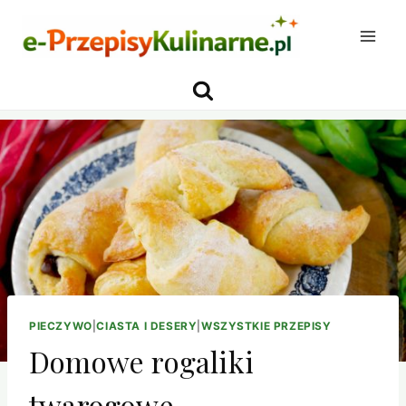
Przejdź
do
treści
PIECZYWO
|
CIASTA I DESERY
|
WSZYSTKIE PRZEPISY
Domowe rogaliki
twarogowe –