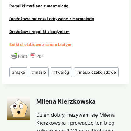
Rogaliki maślane z marmoladą
Drożdżowe bułeczki odrywane z marmoladą
Drożdżowe rogaliki z budyniem
Bułki drożdżowe z serem białym
Tagi
#
mąka
#
masło
#
twaróg
#
masło czekoladowe
wpisu:
Milena Kierzkowska
Dzień dobry, nazywam się Milena
Kierzkowska i prowadzę ten blog
kulinarny od 2011 roku. Preferuję