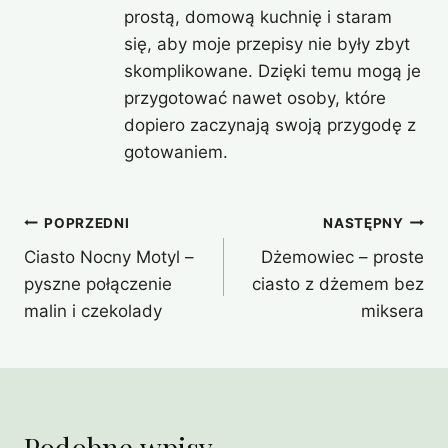
prostą, domową kuchnię i staram
się, aby moje przepisy nie były zbyt
skomplikowane. Dzięki temu mogą je
przygotować nawet osoby, które
dopiero zaczynają swoją przygodę z
gotowaniem.
Nawigacja
POPRZEDNI
NASTĘPNY
Ciasto Nocny Motyl –
Dżemowiec – proste
wpisu
pyszne połączenie
ciasto z dżemem bez
malin i czekolady
miksera
Podobne wpisy