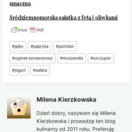
smaczna
Śródziemnomorska sałatka z fetą i oliwkami
Tagi
#
jajko
#
papryka
#
pomidor
wpisu:
#
ogórek konserwowy
#
mozzarella
#
szczypior
#
jogurt
#
sałata
Milena Kierzkowska
Dzień dobry, nazywam się Milena
Kierzkowska i prowadzę ten blog
kulinarny od 2011 roku. Preferuję