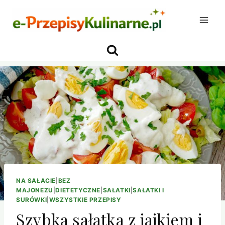
Przejdź
do
treści
NA SAŁACIE
|
BEZ
MAJONEZU
|
DIETETYCZNE
|
SAŁATKI
|
SAŁATKI I
SURÓWKI
|
WSZYSTKIE PRZEPISY
Szybka sałatka z jajkiem i