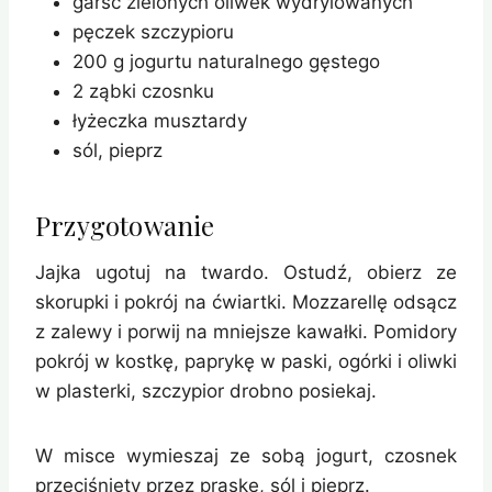
garść zielonych oliwek wydrylowanych
pęczek szczypioru
200 g jogurtu naturalnego gęstego
2 ząbki czosnku
łyżeczka musztardy
sól, pieprz
Przygotowanie
Jajka ugotuj na twardo. Ostudź, obierz ze
skorupki i pokrój na ćwiartki. Mozzarellę odsącz
z zalewy i porwij na mniejsze kawałki. Pomidory
pokrój w kostkę, paprykę w paski, ogórki i oliwki
w plasterki, szczypior drobno posiekaj.
W misce wymieszaj ze sobą jogurt, czosnek
przeciśnięty przez praskę, sól i pieprz.