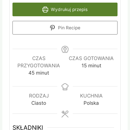
Wydrukuj przepis
Pin Recipe
CZAS
CZAS GOTOWANIA
m
PRZYGOTOWANIA
15
minut
m
i
45
minut
i
n
n
u
u
t
RODZAJ
KUCHNIA
t
y
Ciasto
Polska
y
SKŁADNIKI