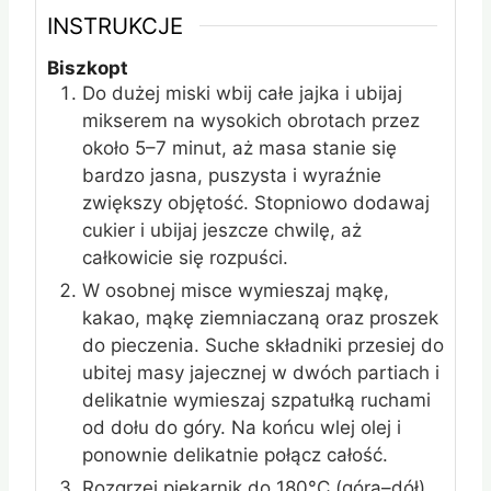
INSTRUKCJE
Biszkopt
Do dużej miski wbij całe jajka i ubijaj
mikserem na wysokich obrotach przez
około 5–7 minut, aż masa stanie się
bardzo jasna, puszysta i wyraźnie
zwiększy objętość. Stopniowo dodawaj
cukier i ubijaj jeszcze chwilę, aż
całkowicie się rozpuści.
W osobnej misce wymieszaj mąkę,
kakao, mąkę ziemniaczaną oraz proszek
do pieczenia. Suche składniki przesiej do
ubitej masy jajecznej w dwóch partiach i
delikatnie wymieszaj szpatułką ruchami
od dołu do góry. Na końcu wlej olej i
ponownie delikatnie połącz całość.
Rozgrzej piekarnik do 180°C (góra–dół).