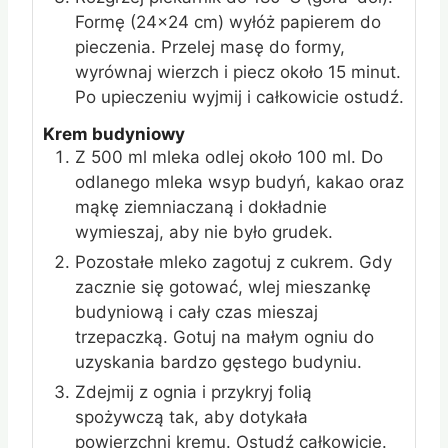
Formę (24x24 cm) wyłóż papierem do
pieczenia. Przelej masę do formy,
wyrównaj wierzch i piecz około 15 minut.
Po upieczeniu wyjmij i całkowicie ostudź.
Krem budyniowy
Z 500 ml mleka odlej około 100 ml. Do
odlanego mleka wsyp budyń, kakao oraz
mąkę ziemniaczaną i dokładnie
wymieszaj, aby nie było grudek.
Pozostałe mleko zagotuj z cukrem. Gdy
zacznie się gotować, wlej mieszankę
budyniową i cały czas mieszaj
trzepaczką. Gotuj na małym ogniu do
uzyskania bardzo gęstego budyniu.
Zdejmij z ognia i przykryj folią
spożywczą tak, aby dotykała
powierzchni kremu. Ostudź całkowicie.