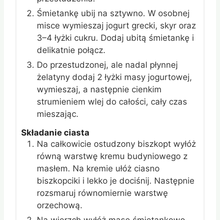
Śmietankę ubij na sztywno. W osobnej
misce wymieszaj jogurt grecki, skyr oraz
3–4 łyżki cukru. Dodaj ubitą śmietankę i
delikatnie połącz.
Do przestudzonej, ale nadal płynnej
żelatyny dodaj 2 łyżki masy jogurtowej,
wymieszaj, a następnie cienkim
strumieniem wlej do całości, cały czas
mieszając.
Składanie ciasta
Na całkowicie ostudzony biszkopt wyłóż
równą warstwę kremu budyniowego z
masłem. Na kremie ułóż ciasno
biszkopciki i lekko je dociśnij. Następnie
rozsmaruj równomiernie warstwę
orzechową.
Na wierzch wyłóż masę śmietankowo-