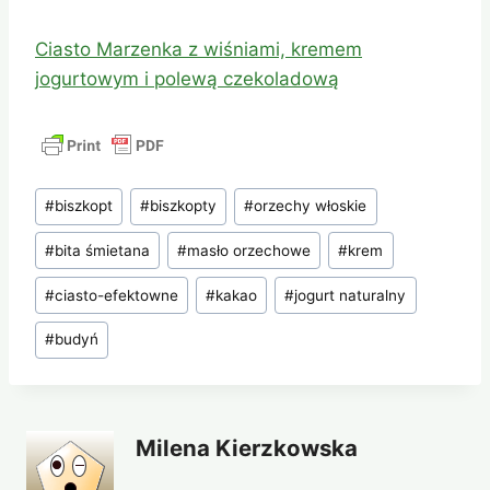
Ciasto Marzenka z wiśniami, kremem
jogurtowym i polewą czekoladową
Tagi
#
biszkopt
#
biszkopty
#
orzechy włoskie
wpisu:
#
bita śmietana
#
masło orzechowe
#
krem
#
ciasto-efektowne
#
kakao
#
jogurt naturalny
#
budyń
Milena Kierzkowska