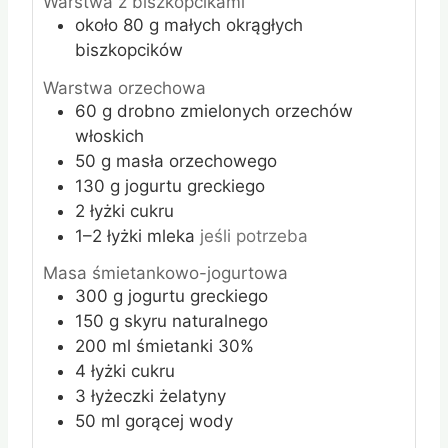
Warstwa z biszkopcikami
około 80
g
małych okrągłych
biszkopcików
Warstwa orzechowa
60
g
drobno zmielonych orzechów
włoskich
50
g
masła orzechowego
130
g
jogurtu greckiego
2
łyżki
cukru
1–2
łyżki
mleka
jeśli potrzeba
Masa śmietankowo-jogurtowa
300
g
jogurtu greckiego
150
g
skyru naturalnego
200
ml
śmietanki 30%
4
łyżki
cukru
3
łyżeczki
żelatyny
50
ml
gorącej wody