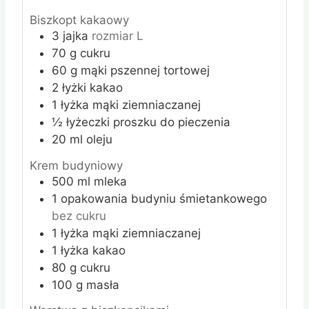
Biszkopt kakaowy
3
jajka
rozmiar L
70
g
cukru
60
g
mąki pszennej tortowej
2
łyżki
kakao
1
łyżka
mąki ziemniaczanej
½
łyżeczki
proszku do pieczenia
20
ml
oleju
Krem budyniowy
500
ml
mleka
1
opakowania
budyniu śmietankowego
bez cukru
1
łyżka
mąki ziemniaczanej
1
łyżka
kakao
80
g
cukru
100
g
masła