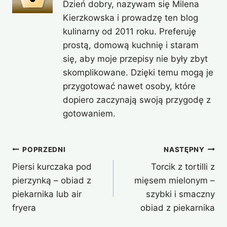
Dzień dobry, nazywam się Milena
Kierzkowska i prowadzę ten blog
kulinarny od 2011 roku. Preferuję
prostą, domową kuchnię i staram
się, aby moje przepisy nie były zbyt
skomplikowane. Dzięki temu mogą je
przygotować nawet osoby, które
dopiero zaczynają swoją przygodę z
gotowaniem.
Nawigacja
POPRZEDNI
NASTĘPNY
Piersi kurczaka pod
Torcik z tortilli z
wpisu
pierzynką – obiad z
mięsem mielonym –
piekarnika lub air
szybki i smaczny
fryera
obiad z piekarnika