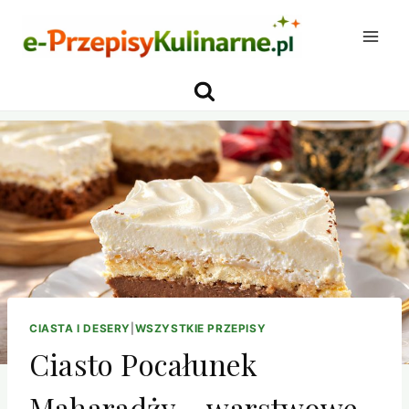
Przejdź
do
treści
CIASTA I DESERY
|
WSZYSTKIE PRZEPISY
Ciasto Pocałunek
Maharadży – warstwowe,