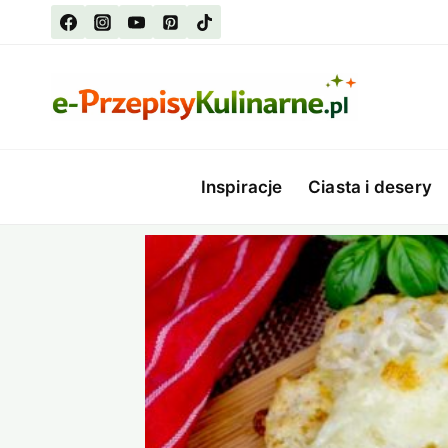
Przejdź
do
treści
Inspiracje
Ciasta i desery