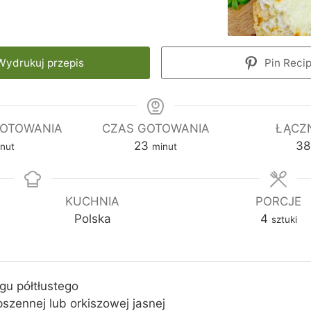
ydrukuj przepis
Pin Reci
GOTOWANIA
CZAS GOTOWANIA
ŁĄCZ
m
23
38
nut
minut
i
n
u
KUCHNIA
PORCJE
t
Polska
4
sztuki
y
gu półtłustego
pszennej lub orkiszowej jasnej