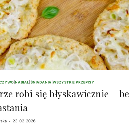
ECZYWO
|
NABIAŁ
|
ŚNIADANIA
|
WSZYSTKIE PRZEPISY
rze robi się błyskawicznie – b
astania
wska
23-02-2026