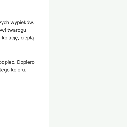
wych wypieków.
kowi twarogu
kolację, ciepłą
odpiec. Dopiero
tego koloru.