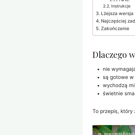
Instrukcje
Lżejsza wersja
Najczęściej za
Zakończenie
Dlaczego w
nie wymagają
są gotowe w 
wychodzą mię
świetnie smak
To przepis, który