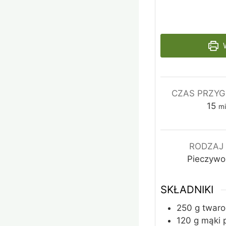
W
CZAS PRZY
m
15
mi
i
n
u
RODZAJ
t
Pieczywo
y
SKŁADNIKI
250
g
twaro
120
g
mąki 