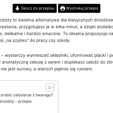
Skocz do przepisu
Wydrukuj przepis
ożdży to świetna alternatywa dla klasycznych drożdżo
astania, przygotujesz je w kilka minut, a dzięki dodat
 delikatne i bardzo smaczne. To idealna propozycja na 
ś „na szybko” do pracy czy szkoły.
e – wystarczy wymieszać składniki, uformować placki i p
z aromatyczną cebulę z serem i dopiekasz całość do zło
nie jest surowy, a wierzch pięknie się rumieni.
zrobić cebularze z twarogu?
drożdży – przepis