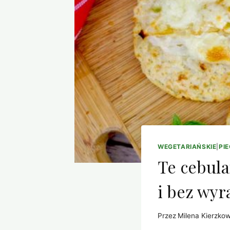
WEGETARIAŃSKIE
|
PI
Te cebula
i bez wyr
Przez
Milena Kierzko