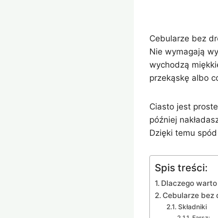
Cebularze bez dr
Nie wymagają wyr
wychodzą miękkie,
przekąskę albo co
Ciasto jest prost
później nakładas
Dzięki temu spód 
Spis treści:
Dlaczego warto 
Cebularze bez 
Składniki
Farsz: