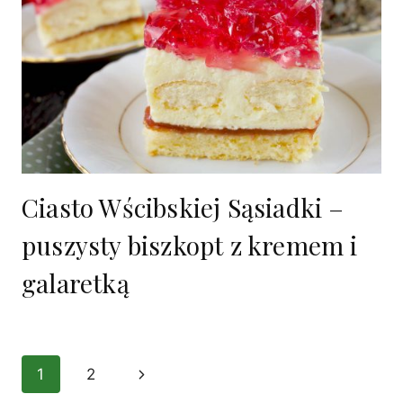
Ciasto Wścibskiej Sąsiadki –
puszysty biszkopt z kremem i
galaretką
Nawigacja
1
2
Następna