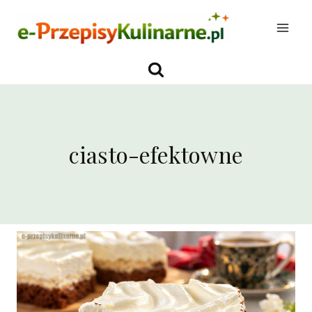
Przejdź
do
treści
ciasto-efektowne