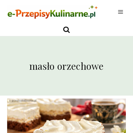
Przejdź
do
treści
masło orzechowe