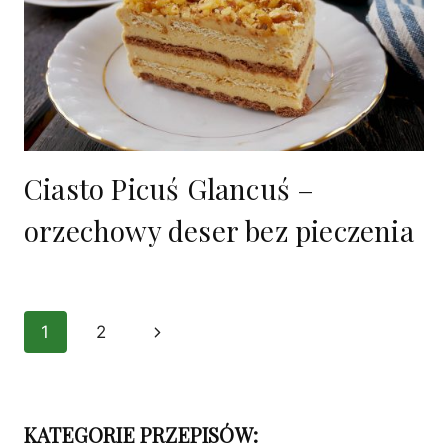
Ciasto Picuś Glancuś –
orzechowy deser bez pieczenia
Nawigacja
1
2
Następna
strony
strona
KATEGORIE PRZEPISÓW: