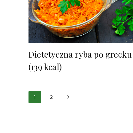
Dietetyczna ryba po grecku
(139 kcal)
Nawigacja
1
2
Następna
strony
strona