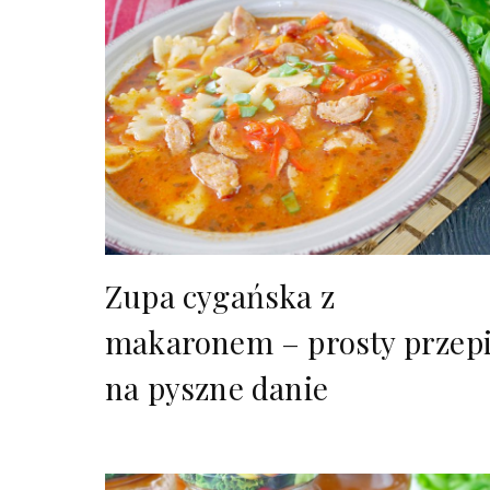
Zupa cygańska z
makaronem – prosty przep
na pyszne danie