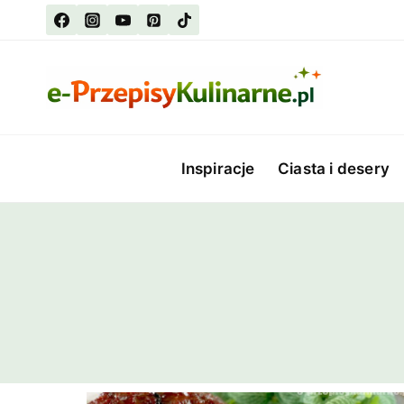
Przejdź
do
treści
Inspiracje
Ciasta i desery