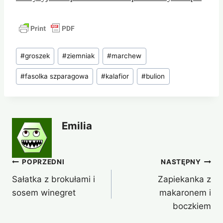
Tagi
#
groszek
#
ziemniak
#
marchew
wpisu:
#
fasolka szparagowa
#
kalafior
#
bulion
Emilia
Nawigacja
POPRZEDNI
NASTĘPNY
Sałatka z brokułami i
Zapiekanka z
wpisu
sosem winegret
makaronem i
boczkiem