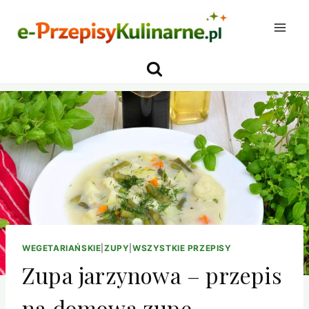
Przejdź
do
treści
WEGETARIAŃSKIE
|
ZUPY
|
WSZYSTKIE PRZEPISY
Zupa jarzynowa – przepis
na domową zupę