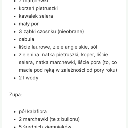
2 marchewki
korzeń pietruszki
kawałek selera
mały por
3 ząbki czosnku (nieobrane)
cebula
liście laurowe, ziele angielskie, sól
zielenina: natka pietruszki, koper, liście
selera, natka marchewki, liście pora (to, co
macie pod ręką w zależności od pory roku)
2 l wody
Zupa:
pół kalafiora
2 marchewki (te z bulionu)
5 średnich ziemniaków