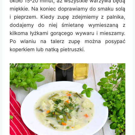
około 15-20 minut, aż wszystkie warzywa będą
miękkie. Na koniec doprawiamy do smaku solą
i pieprzem. Kiedy zupę zdejmiemy z palnika,
dodajemy do niej śmietanę wymieszaną z
kilkoma łyżkami gorącego wywaru i mieszamy.
Po wlaniu na talerz zupę można posypać
koperkiem lub natką pietruszki.