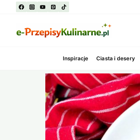
Przejdź
do
treści
Inspiracje
Ciasta i desery