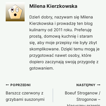
Milena Kierzkowska
Dzień dobry, nazywam się Milena
Kierzkowska i prowadzę ten blog
kulinarny od 2011 roku. Preferuję
prostą, domową kuchnię i staram
się, aby moje przepisy nie były zbyt
skomplikowane. Dzięki temu mogą je
przygotować nawet osoby, które
dopiero zaczynają swoją przygodę z
gotowaniem.
Nawigacja
POPRZEDNI
NASTĘPNY
Barszcz czerwony z
Boeuf Stroganow /
wpisu
grzybami suszonymi
Strogonow –
klasyczny przepis