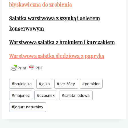
błyskawiczna do zrobienia
Sałatka warstwowa z szynką i selerem
konserwowym
Warstwowa sałatka z brokułem i kurczakiem
Warstwowa sałatka śledziowa z papryką
Tagi
#
brukselka
#
jajko
#
ser żółty
#
pomidor
wpisu:
#
majonez
#
czosnek
#
sałata lodowa
#
jogurt naturalny