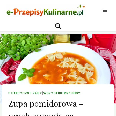
Przejdź
do
treści
DIETETYCZNE
|
ZUPY
|
WSZYSTKIE PRZEPISY
Zupa pomidorowa –
prosty przepis na