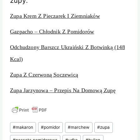
zupy:
Zupa Krem Z Pieczarek I Ziemniaków
Gazpacho – Chłodnik Z Pomidorów
Odchudzony Barszcz Ukraiński Z Botwinką (148
Kcal)
Zupa Z Czerwoną Soczewicą
Zupa Jarzynowa – Przepis Na Domową Zupę
Tagi
#
makaron
#
pomidor
#
marchew
#
zupa
wpisu:
#
passata pomidorowa
#
udka
#
bulion