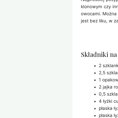
klonowym czy inn
owocami. Można 
jest bez liku, w z
Składniki na
2 szklan
2,5 szkl
1 opakow
2 jajka r
0,5 szkla
4 łyżki c
płaska ł
płaska ł