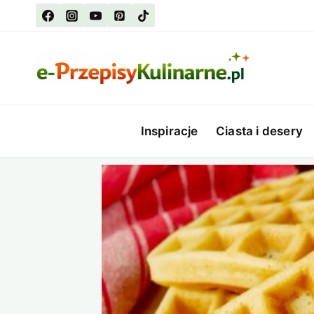
Przejdź
do
treści
Inspiracje
Ciasta i desery