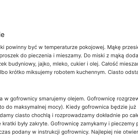
ie
iki powinny być w temperaturze pokojowej. Mąkę przes
proszek do pieczenia i mieszamy. Do miski z mąką dod
ek budyniowy, jajko, mleko, cukier i olej. Całość mies
albo krótko miksujemy robotem kuchennym. Ciasto odst
nia w gofrownicy smarujemy olejem. Gofrownicę rozgrze
 to do maksymalnej mocy). Kiedy gofrownica będzie już
adamy ciasto chochlą i rozprowadzamy dokładnie po całe
e kratki były zakryte. Gofrownicę zamykamy i pieczemy 
czas podany w instrukcji gofrownicy. Najlepiej nie otwi