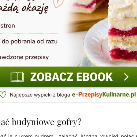
ać budyniowe gofry?
pać je cukrem pudrem i zajadać. Można również pola