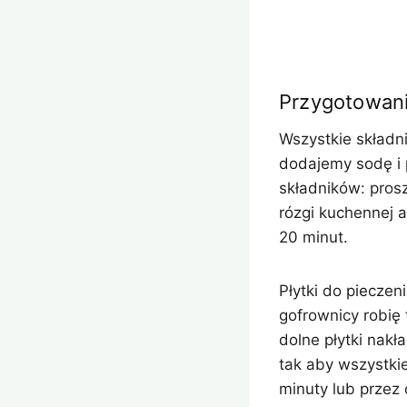
Przygotowan
Wszystkie składn
dodajemy sodę i 
składników: prosz
rózgi kuchennej 
20 minut.
Płytki do piecze
gofrownicy robię
dolne płytki nakł
tak aby wszystki
minuty lub przez 