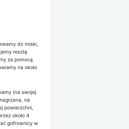
iewamy do miski,
ajemy resztę
zamy za pomocą
awiamy na około
wamy (na swojej
 nagrzana, na
j powierzchni,
przez około 4
erać gofrownicy w