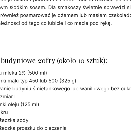
ym słodkim sosem. Dla smakoszy świetnie sprawdzi si
również posmarować je dżemem lub masłem czekolad
ależności od tego co lubicie i co macie pod ręką.
 budyniowe gofry (około 10 sztuk):
ki mleka 2% (500 ml)
anki mąki typ 450 lub 500 (325 g)
anie budyniu śmietankowego lub waniliowego bez cukru
ozmiar L
nki oleju (125 ml)
ukru
yżeczka sody
yżeczka proszku do pieczenia