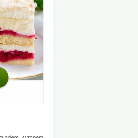
ć miodem, syropem