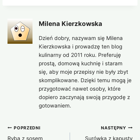
Milena Kierzkowska
Dzień dobry, nazywam się Milena
Kierzkowska i prowadzę ten blog
kulinarny od 2011 roku. Preferuję
prostą, domową kuchnię i staram
się, aby moje przepisy nie były zbyt
skomplikowane. Dzięki temu mogą je
przygotować nawet osoby, które
dopiero zaczynają swoją przygodę z
gotowaniem.
Nawigacja
POPRZEDNI
NASTĘPNY
Ryba z sosem
Surówka z kapusty