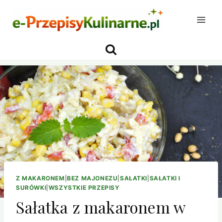
Przejdź
do
treści
Z MAKARONEM
|
BEZ MAJONEZU
|
SAŁATKI
|
SAŁATKI I
SURÓWKI
|
WSZYSTKIE PRZEPISY
Sałatka z makaronem w