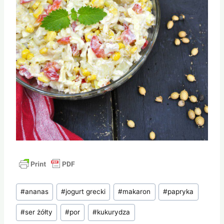
Tagi
#
ananas
#
jogurt grecki
#
makaron
#
papryka
wpisu:
#
ser żółty
#
por
#
kukurydza