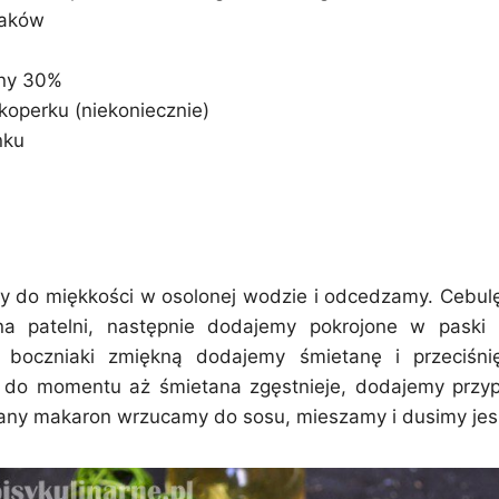
iaków
any 30%
koperku (niekoniecznie)
nku
 do miękkości w osolonej wodzie i odcedzamy. Cebul
 patelni, następnie dodajemy pokrojone w paski b
boczniaki zmiękną dodajemy śmietanę i przeciśni
 do momentu aż śmietana zgęstnieje, dodajemy przyp
ny makaron wrzucamy do sosu, mieszamy i dusimy jes