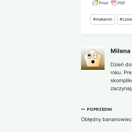
Tagi
#
makaron
#
czos
wpisu:
Milena
Dzień do
roku. Pr
skomplik
zaczynaj
Nawigacja
POPRZEDNI
Obłędny bananowiec 
wpisu