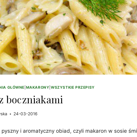
NIA GŁÓWNE
|
MAKARONY
|
WSZYSTKIE PRZEPISY
z boczniakami
wska
24-03-2016
a pyszny i aromatyczny obiad, czyli makaron w sosie ś