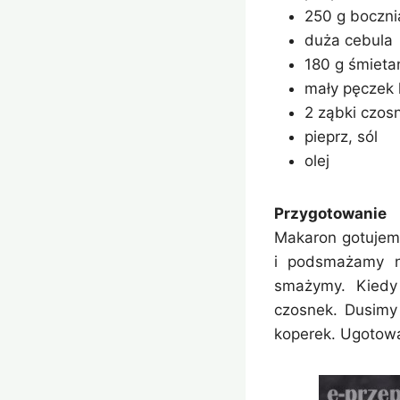
250 g boczn
duża cebula
180 g śmiet
mały pęczek 
2 ząbki czos
pieprz, sól
olej
Przygotowanie
Makaron gotujemy
i podsmażamy na
smażymy. Kiedy 
czosnek. Dusimy
koperek. Ugotowa