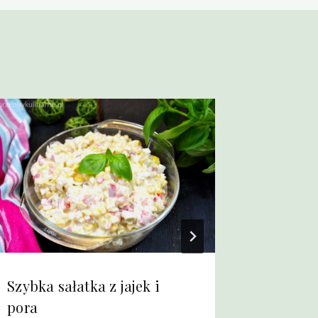
Szybka sałatka z jajek i
Puszyst
pora
twarogi