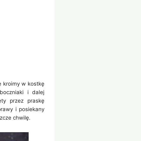
ę kroimy w kostkę
oczniaki i dalej
ęty przez praskę
rawy i posiekany
zcze chwilę.