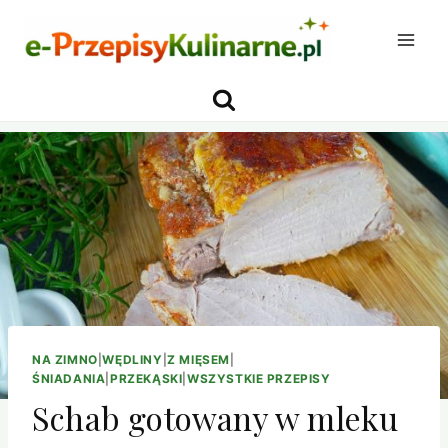
Przejdź
do
treści
NA ZIMNO
|
WĘDLINY
|
Z MIĘSEM
|
ŚNIADANIA
|
PRZEKĄSKI
|
WSZYSTKIE PRZEPISY
Schab gotowany w mleku