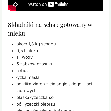
Składniki na schab gotowany w
mleku:
około 1,3 kg schabu
0,5 l mleka
1 l wody
5 ząbków czosnku
cebula
łyżka masła
po kilka ziaren ziela angielskiego i liści
laurowych
płaska łyżeczka soli
pół łyżeczki pieprzu
płaska łyżeczka ostrej papryki