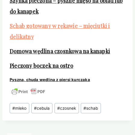
Szynka pieczona – pyszne mięso na obiad lub
do kanapek
Schab gotowany w rękawie – mięciutki i
delikatny
Domowa wędlina czosnkowa na kanapki
Pieczony boczek na ostro
Pyszna, chuda wędlina z piersi kurczaka
Tagi
#
mleko
#
cebula
#
czosnek
#
schab
wpisu: