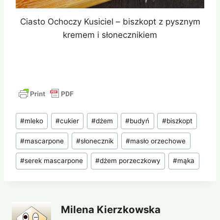
Ciasto Ochoczy Kusiciel – biszkopt z pysznym
kremem i słonecznikiem
Tagi
#
mleko
#
cukier
#
dżem
#
budyń
#
biszkopt
wpisu:
#
mascarpone
#
słonecznik
#
masło orzechowe
#
serek mascarpone
#
dżem porzeczkowy
#
mąka
Milena Kierzkowska