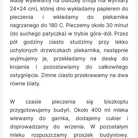
Masę wylewamy na blaszkę (moja ma wymiary
24×24 cm), której dno wykładamy papierem do
pieczenia i wkładamy do piekarnika
nagrzanego do 180 C. Pieczemy około 30 minut
(do suchego patyczka) w trybie góra-dół. Przez
pół godziny ciasto studzimy przy lekko
uchylonych drzwiczkach piekarnika, następnie
wyjmujemy je, przekładamy na deskę do
krojenia i pozostawiamy do całkowitego
ostygnięcia. Zimne ciasto przekrawamy na dwa
równe blaty.
W czasie pieczenia się biszkoptu
przygotowujemy budyń. Około 400 ml mleka
wlewamy do garnka, dodajemy cukier i
doprowadzamy do wrzenia. W pozostałym
mleku rozpuszczamy proszek budyniowy.