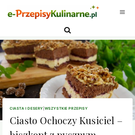
Przejdź
do
treści
CIASTA I DESERY
|
WSZYSTKIE PRZEPISY
Ciasto Ochoczy Kusiciel –
biszkopt z pysznym