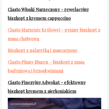
Ciasto Włoski Narzeczony – rewelacyjny
biszkopt z kremem cappuccino
Ciasto Marzenie Królowej – pyszny biszkopt z
masą chałwową
Biszkopt z galaretką i mascarpone
Ciasto Pijany Błazen – biszkopt z masą
budyniową i brzoskwiniami
Ciasto Finezyjny Adwokat – efektowny
biszkopt kremem z ajerkoniakiem