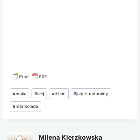
Tagi
#
mąka
#
olej
#
dżem
#
jogurt naturalny
wpisu:
#
marmolada
Milena Kierzkowska