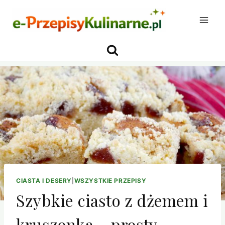
Przejdź
do
treści
CIASTA I DESERY
|
WSZYSTKIE PRZEPISY
Szybkie ciasto z dżemem i
kruszonką – prosty