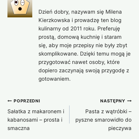
Dzień dobry, nazywam się Milena
Kierzkowska i prowadzę ten blog
kulinarny od 2011 roku. Preferuję
prostą, domową kuchnię i staram
się, aby moje przepisy nie były zbyt
skomplikowane. Dzięki temu mogą je
przygotować nawet osoby, które
dopiero zaczynają swoją przygodę z
gotowaniem.
Nawigacja
POPRZEDNI
NASTĘPNY
Sałatka z makaronem i
Pasta z wątróbki –
wpisu
kabanosami – prosta i
pyszne smarowidło do
smaczna
pieczywa