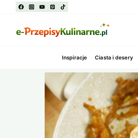
Przejdź
do
treści
Inspiracje
Ciasta i desery