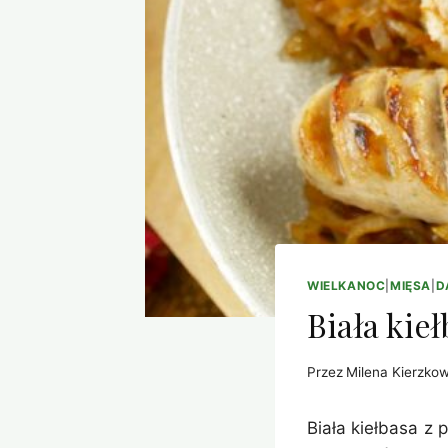
WIELKANOC
|
MIĘSA
|
D
Biała kie
Przez
Milena Kierzko
Biała kiełbasa z