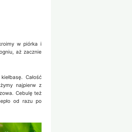
kroimy w piórka i
gniu, aż zacznie
kiełbasę. Całość
żymy najpierw z
rązowa. Cebulę też
iepło od razu po