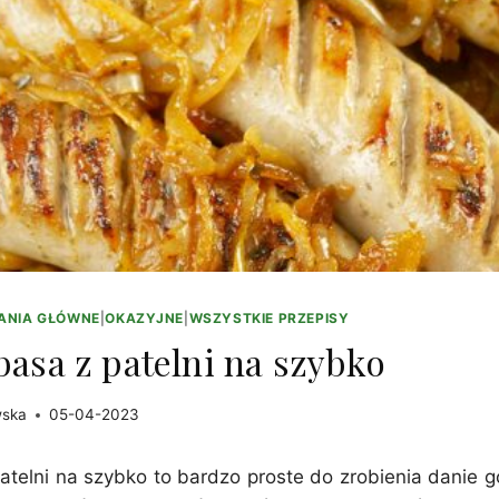
ANIA GŁÓWNE
|
OKAZYJNE
|
WSZYSTKIE PRZEPISY
łbasa z patelni na szybko
wska
05-04-2023
 patelni na szybko to bardzo proste do zrobienia danie 