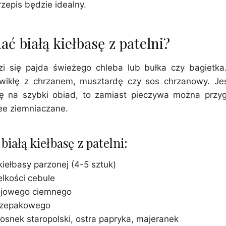
rzepis będzie idealny.
ć białą kiełbasę z patelni?
zi się pajda świeżego chleba lub bułka czy bagietk
wikłę z chrzanem, musztardę czy sos chrzanowy. Jeś
ę na szybki obiad, to zamiast pieczywa można przy
ree ziemniaczane.
białą kiełbasę z patelni:
 kiełbasy parzonej (4-5 sztuk)
elkości cebule
ojowego ciemnego
u rzepakowego
osnek staropolski, ostra papryka, majeranek