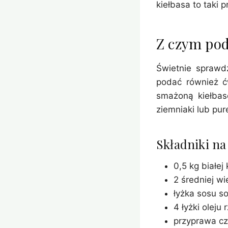
kiełbasa to taki p
Z czym poda
Świetnie sprawd
podać również ć
smażoną kiełbas
ziemniaki lub pu
Składniki na 
0,5 kg białej
2 średniej wi
łyżka sosu s
4 łyżki olej
przyprawa cz