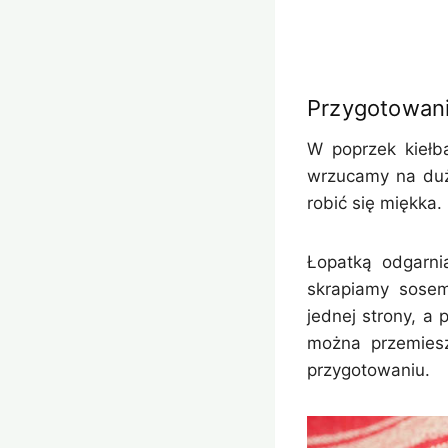
Przygotowan
W poprzek kiełba
wrzucamy na duż
robić się miękka.
Łopatką odgarni
skrapiamy sose
jednej strony, a 
można przemiesz
przygotowaniu.