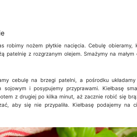
ie
s robimy nożem płytkie nacięcia. Cebulę obieramy, 
ą patelnię z rozgrzanym olejem. Smażymy na małym o
amy cebulę na brzegi patelni, a pośrodku układamy 
m sojowym i posypujemy przyprawami. Kiełbasę sma
potem z drugiej po kilka minut, aż zacznie robić się b
ać, aby się nie przypaliła. Kiełbasę podajemy na c