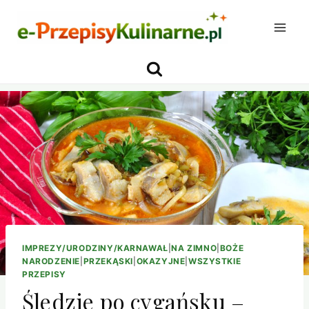
Przejdź
do
treści
IMPREZY/URODZINY/KARNAWAŁ
|
NA ZIMNO
|
BOŻE
NARODZENIE
|
PRZEKĄSKI
|
OKAZYJNE
|
WSZYSTKIE
PRZEPISY
Śledzie po cygańsku –