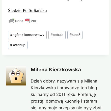
Śledzie Po Sułtańsku
Tagi
#
ogórek konserwowy
#
cebula
#
śledź
wpisu:
#
ketchup
Milena Kierzkowska
Dzień dobry, nazywam się Milena
Kierzkowska i prowadzę ten blog
kulinarny od 2011 roku. Preferuję
prostą, domową kuchnię i staram
się, aby moje przepisy nie były zbyt