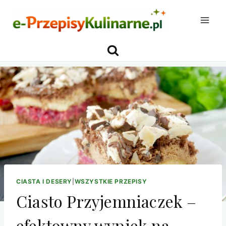
Przejdź
do
treści
CIASTA I DESERY
|
WSZYSTKIE PRZEPISY
Ciasto Przyjemniaczek –
efektowny wypiek na