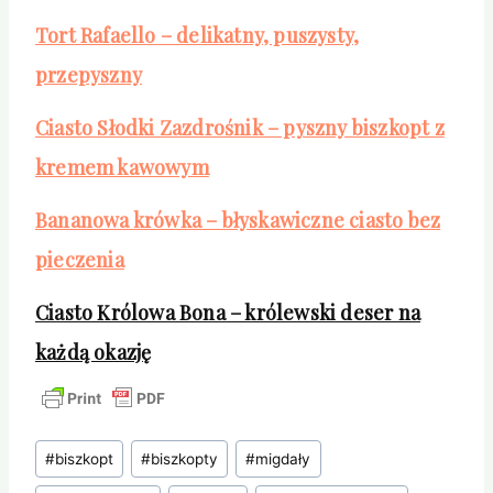
Tort Rafaello – delikatny, puszysty,
przepyszny
Ciasto Słodki Zazdrośnik – pyszny biszkopt z
kremem kawowym
Bananowa krówka – błyskawiczne ciasto bez
pieczenia
Ciasto Królowa Bona – królewski deser na
każdą okazję
Tagi
#
biszkopt
#
biszkopty
#
migdały
wpisu: