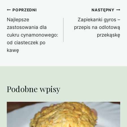
Nawigacja
POPRZEDNI
NASTĘPNY
Najlepsze
Zapiekanki gyros –
wpisu
zastosowania dla
przepis na odlotową
cukru cynamonowego:
przekąskę
od ciasteczek po
kawę
Podobne wpisy