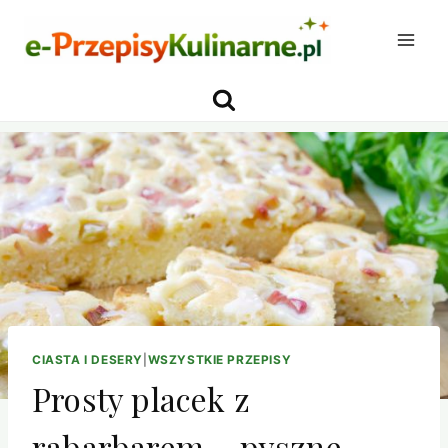
Przejdź
do
treści
CIASTA I DESERY
|
WSZYSTKIE PRZEPISY
Prosty placek z
rabarbarem – pyszne