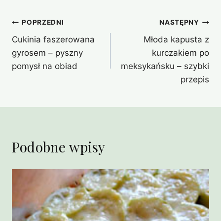
Nawigacja
POPRZEDNI
NASTĘPNY
Cukinia faszerowana
Młoda kapusta z
wpisu
gyrosem – pyszny
kurczakiem po
pomysł na obiad
meksykańsku – szybki
przepis
Podobne wpisy