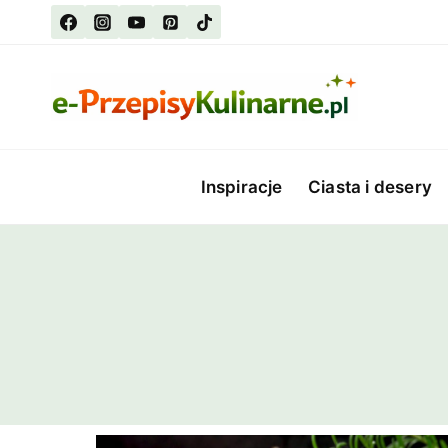
Przejdź
do
treści
Inspiracje
Ciasta i desery