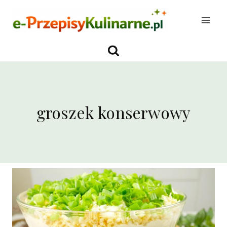
Przejdź
do
treści
groszek konserwowy