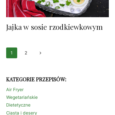
Jajka w sosie rzodkiewkowym
Nawigacja
1
2
Następna
strony
strona
KATEGORIE PRZEPISÓW:
Air Fryer
Wegetariańskie
Dietetyczne
Ciasta i desery