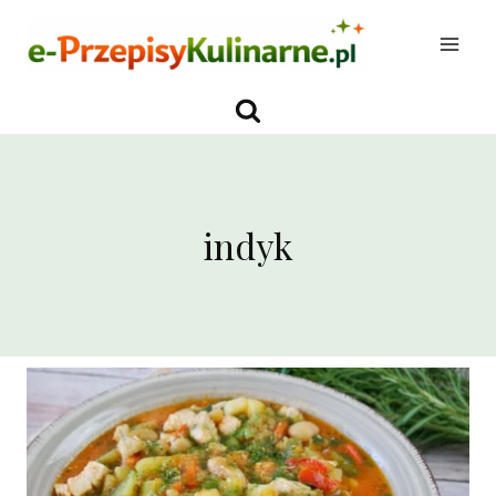
Przejdź
do
treści
indyk