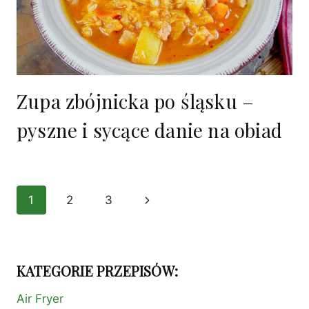
Zupa zbójnicka po śląsku –
pyszne i sycące danie na obiad
Nawigacja
1
2
3
Następna
strony
strona
KATEGORIE PRZEPISÓW:
Air Fryer