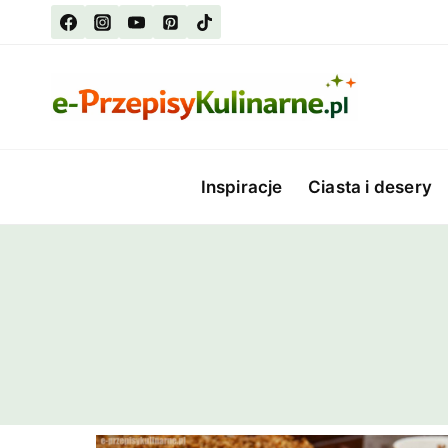
Przejdź
do
treści
Inspiracje
Ciasta i desery