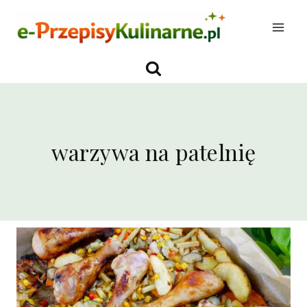
Przejdź
do
treści
warzywa na patelnię