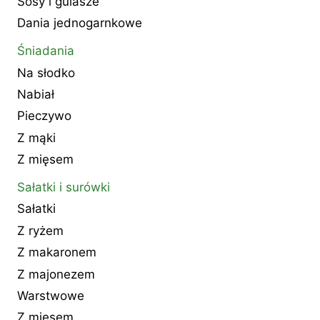
Sosy i gulasze
Dania jednogarnkowe
Śniadania
Na słodko
Nabiał
Pieczywo
Z mąki
Z mięsem
Sałatki i surówki
Sałatki
Z ryżem
Z makaronem
Z majonezem
Warstwowe
Z mięsem