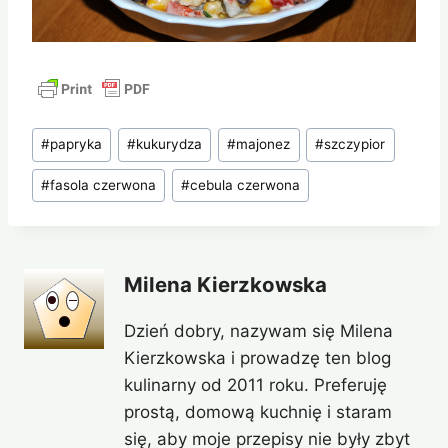
Tagi
#
papryka
#
kukurydza
#
majonez
#
szczypior
wpisu:
#
fasola czerwona
#
cebula czerwona
Milena Kierzkowska
Dzień dobry, nazywam się Milena
Kierzkowska i prowadzę ten blog
kulinarny od 2011 roku. Preferuję
prostą, domową kuchnię i staram
się, aby moje przepisy nie były zbyt