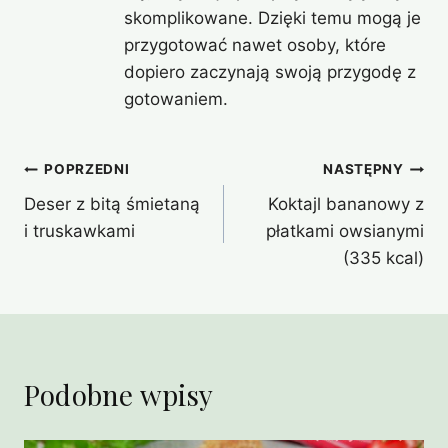
skomplikowane. Dzięki temu mogą je
przygotować nawet osoby, które
dopiero zaczynają swoją przygodę z
gotowaniem.
Nawigacja
POPRZEDNI
NASTĘPNY
Deser z bitą śmietaną
Koktajl bananowy z
wpisu
i truskawkami
płatkami owsianymi
(335 kcal)
Podobne wpisy