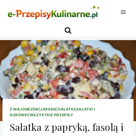
Przejdź
do
treści
Z MAJONEZEM
|
JARSKIE
|
SAŁATKI
|
SAŁATKI I
SURÓWKI
|
WSZYSTKIE PRZEPISY
Sałatka z papryką, fasolą i