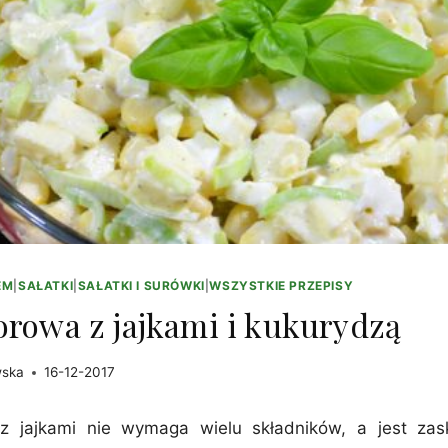
EM
|
SAŁATKI
|
SAŁATKI I SURÓWKI
|
WSZYSTKIE PRZEPISY
orowa z jajkami i kukurydzą
wska
16-12-2017
z jajkami nie wymaga wielu składników, a jest zas