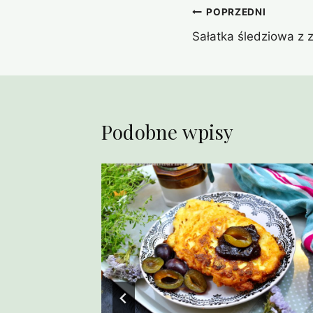
Nawigacja
POPRZEDNI
Sałatka śledziowa z 
wpisu
Podobne wpisy