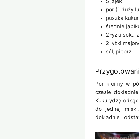
5 jajek
por (1 duży l
puszka kuku
średnie jabłk
2 łyżki soku 
2 łyżki majo
sól, pieprz
Przygotowan
Por kroimy w pó
czasie dokładni
Kukurydzę odsącz
do jednej miski
dokładnie i odst