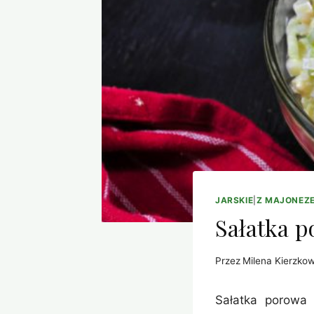
JARSKIE
|
Z MAJONEZ
Sałatka p
Przez
Milena Kierzko
Sałatka porowa 