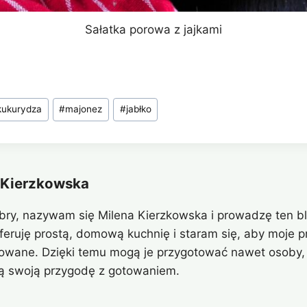
Sałatka porowa z jajkami
kukurydza
#
majonez
#
jabłko
 Kierzkowska
bry, nazywam się Milena Kierzkowska i prowadzę ten bl
eferuję prostą, domową kuchnię i staram się, aby moje pr
owane. Dzięki temu mogą je przygotować nawet osoby, 
ą swoją przygodę z gotowaniem.