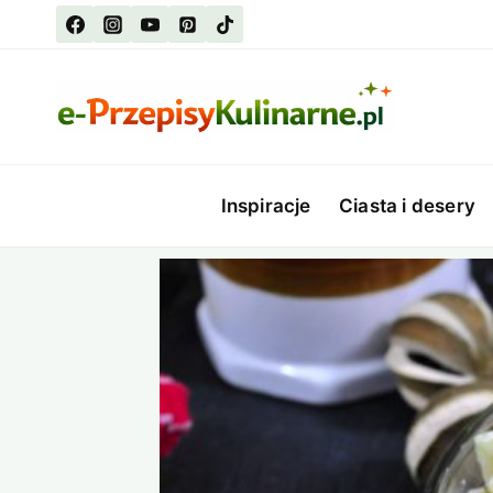
Przejdź
do
treści
Inspiracje
Ciasta i desery