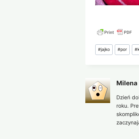
Tagi
#
jajko
#
por
#
wpisu:
Milena
Dzień do
roku. Pr
skomplik
zaczynaj