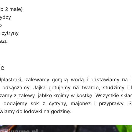
ub 2 małe)
rydzy
o
z cytryny
nezu
ie
łplasterki, zalewamy gorącą wodą i odstawiamy na 
e odsączamy. Jajka gotujemy na twardo, studzimy i 
amy z zalewy, jabłko kroimy w kostkę. Wszystkie skła
, dodajemy sok z cytryny, majonez i przyprawy. 
awiamy do lodówki na godzinę.