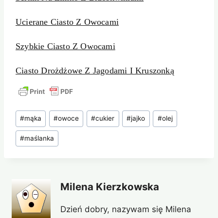
Ucierane Ciasto Z Owocami
Szybkie Ciasto Z Owocami
Ciasto Drożdżowe Z Jagodami I Kruszonką
Tagi
#
mąka
#
owoce
#
cukier
#
jajko
#
olej
wpisu:
#
maślanka
Milena Kierzkowska
Dzień dobry, nazywam się Milena