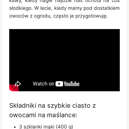
kawy, kiedy nagle najdzie nas ochota na coś
słodkiego. W lecie, kiedy mamy pod dostatkiem
owoców z ogrodu, często je przygotowuję.
Składniki na szybkie ciasto z
owocami na maślance:
3 szklanki mąki (400 g)