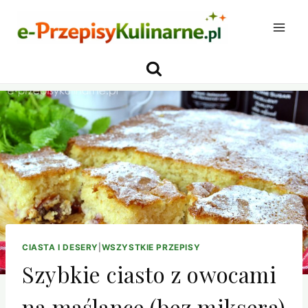
Przejdź
do
treści
CIASTA I DESERY
|
WSZYSTKIE PRZEPISY
Szybkie ciasto z owocami
na maślance (bez miksera)