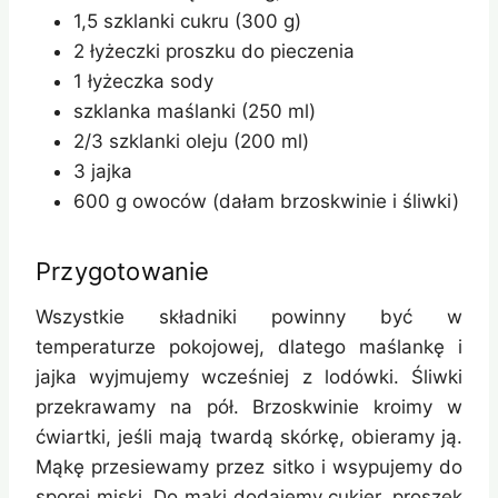
1,5 szklanki cukru (300 g)
2 łyżeczki proszku do pieczenia
1 łyżeczka sody
szklanka maślanki (250 ml)
2/3 szklanki oleju (200 ml)
3 jajka
600 g owoców (dałam brzoskwinie i śliwki)
Przygotowanie
Wszystkie składniki powinny być w
temperaturze pokojowej, dlatego maślankę i
jajka wyjmujemy wcześniej z lodówki. Śliwki
przekrawamy na pół. Brzoskwinie kroimy w
ćwiartki, jeśli mają twardą skórkę, obieramy ją.
Mąkę przesiewamy przez sitko i wsypujemy do
sporej miski. Do mąki dodajemy cukier, proszek