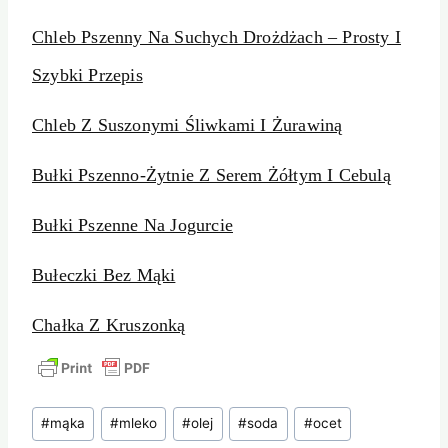
Chleb Pszenny Na Suchych Drożdżach – Prosty I
Szybki Przepis
Chleb Z Suszonymi Śliwkami I Żurawiną
Bułki Pszenno-Żytnie Z Serem Żółtym I Cebulą
Bułki Pszenne Na Jogurcie
Bułeczki Bez Mąki
Chałka Z Kruszonką
Tagi
#
mąka
#
mleko
#
olej
#
soda
#
ocet
wpisu: