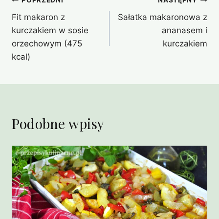
Nawigacja
POPRZEDNI
NASTĘPNY
Fit makaron z
Sałatka makaronowa z
wpisu
kurczakiem w sosie
ananasem i
orzechowym (475
kurczakiem
kcal)
Podobne wpisy