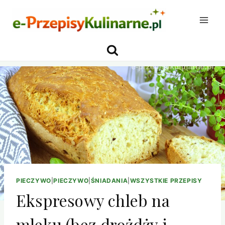
Przejdź
do
treści
PIECZYWO
|
PIECZYWO
|
ŚNIADANIA
|
WSZYSTKIE PRZEPISY
Ekspresowy chleb na
mleku (bez drożdży i