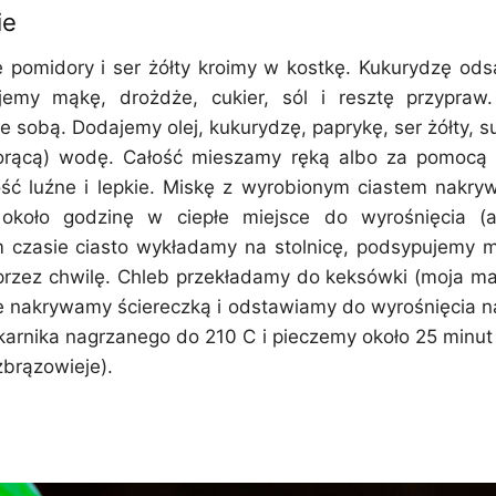
ie
 pomidory i ser żółty kroimy w kostkę. Kukurydzę od
emy mąkę, drożdże, cukier, sól i resztę przypraw.
e sobą. Dodajemy olej, kukurydzę, paprykę, ser żółty, s
 gorącą) wodę. Całość mieszamy ręką albo za pomocą 
ść luźne i lepkie. Miskę z wyrobionym ciastem nakry
około godzinę w ciepłe miejsce do wyrośnięcia (
m czasie ciasto wykładamy na stolnicę, podsypujemy m
rzez chwilę. Chleb przekładamy do keksówki (moja m
 nakrywamy ściereczką i odstawiamy do wyrośnięcia n
arnika nagrzanego do 210 C i pieczemy około 25 minut 
zbrązowieje).