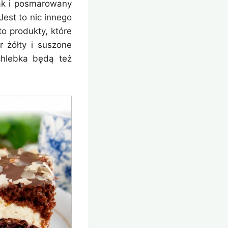
ak i posmarowany
est to nic innego
o produkty, które
 żółty i suszone
chlebka będą też