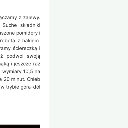
sączamy z zalewy.
 Suche składniki
uszone pomidory i
robota z hakiem.
wamy ściereczką i
aż podwoi swoją
ąką i jeszcze raz
a wymiary 10,5 na
a 20 minut. Chleb
w trybie góra-dół