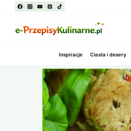
Przejdź
do
treści
Inspiracje
Ciasta i desery