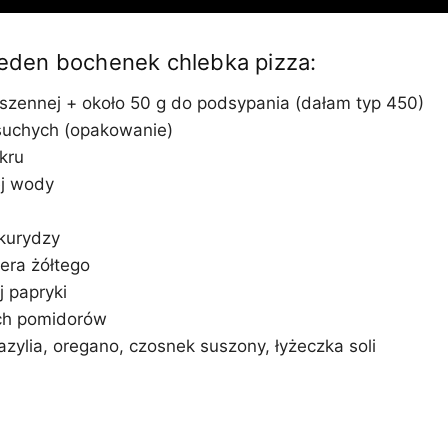
 jeden bochenek chlebka pizza:
szennej + około 50 g do podsypania (dałam typ 450)
suchych (opakowanie)
kru
ej wody
ukurydzy
era żółtego
j papryki
ch pomidorów
zylia, oregano, czosnek suszony, łyżeczka soli