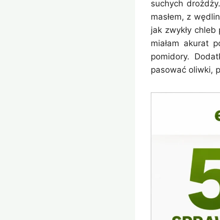
suchych drożdży
masłem, z wędlin
jak zwykły chleb
miałam akurat p
pomidory. Dodat
pasować oliwki, p