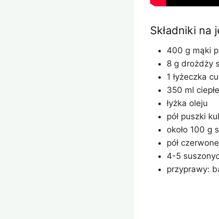
Składniki na
400 g mąki p
8 g drożdży 
1 łyżeczka cu
350 ml ciepł
łyżka oleju
pół puszki k
około 100 g s
pół czerwone
4-5 suszony
przyprawy: ba