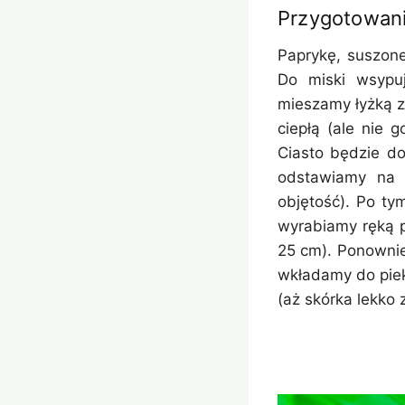
Przygotowan
Paprykę, suszone
Do miski wsypuj
mieszamy łyżką z
ciepłą (ale nie
Ciasto będzie do
odstawiamy na 
objętość). Po ty
wyrabiamy ręką p
25 cm). Ponownie
wkładamy do piek
(aż skórka lekko 