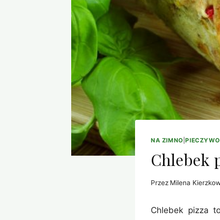
NA ZIMNO
|
PIECZYWO
Chlebek p
Przez
Milena Kierzko
Chlebek pizza t