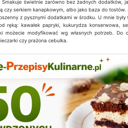
. Smakuje świetnie zarówno bez żadnych dodatków, j
ą czy serkiem kanapkowym, albo jako baza do tostów. J
 pszenny z pysznymi dodatkami w środku. U mnie były t
od ręką: kawałek papryki, kukurydza konserwowa, ser
ki możecie modyfikować wg własnych potrzeb. Do 
ieczarki czy prażona cebulka.