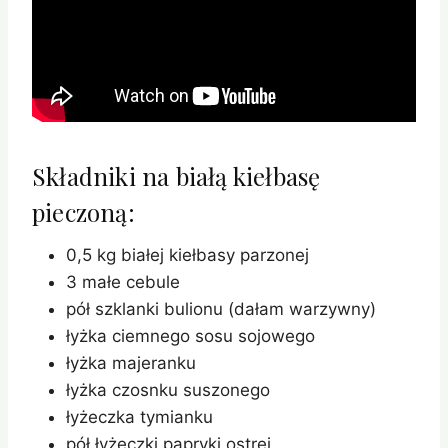
Składniki na białą kiełbasę
pieczoną:
0,5 kg białej kiełbasy parzonej
3 małe cebule
pół szklanki bulionu (dałam warzywny)
łyżka ciemnego sosu sojowego
łyżka majeranku
łyżka czosnku suszonego
łyżeczka tymianku
pół łyżeczki papryki ostrej