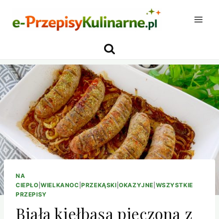
Przejdź
do
treści
NA
CIEPŁO
|
WIELKANOC
|
PRZEKĄSKI
|
OKAZYJNE
|
WSZYSTKIE
PRZEPISY
Biała kiełbasa pieczona z