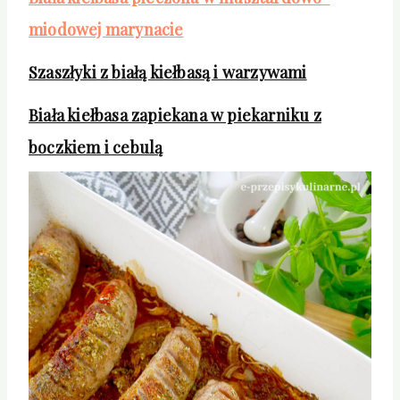
miodowej marynacie
Szaszłyki z białą kiełbasą i warzywami
Biała kiełbasa zapiekana w piekarniku z
boczkiem i cebulą