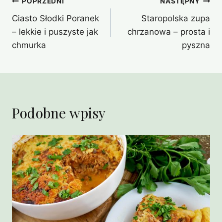
Nawigacja
POPRZEDNI
NASTĘPNY
Ciasto Słodki Poranek
Staropolska zupa
wpisu
– lekkie i puszyste jak
chrzanowa – prosta i
chmurka
pyszna
Podobne wpisy