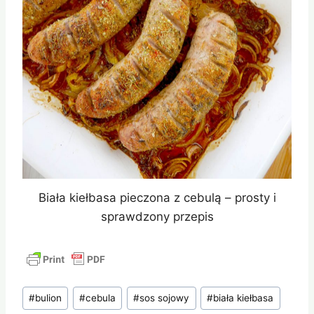
Biała kiełbasa pieczona z cebulą – prosty i
sprawdzony przepis
Tagi
#
bulion
#
cebula
#
sos sojowy
#
biała kiełbasa
wpisu: