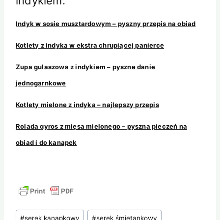
indykiem:
Indyk w sosie musztardowym – pyszny przepis na obiad
Kotlety z indyka w ekstra chrupiącej panierce
Zupa gulaszowa z indykiem – pyszne danie
jednogarnkowe
Kotlety mielone z indyka – najlepszy przepis
Rolada gyros z mięsa mielonego – pyszna pieczeń na
obiad i do kanapek
Tagi
#
serek kanapkowy
#
serek śmietankowy