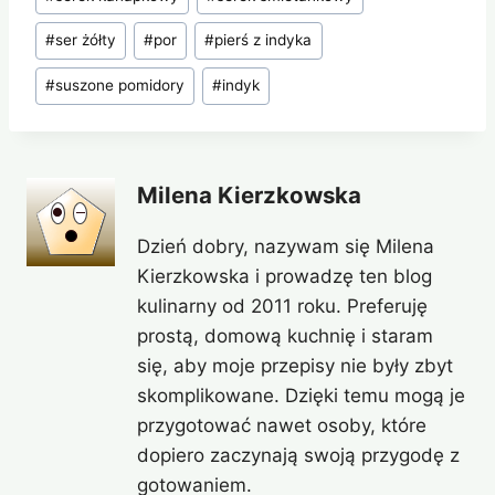
wpisu:
#
ser żółty
#
por
#
pierś z indyka
#
suszone pomidory
#
indyk
Milena Kierzkowska
Dzień dobry, nazywam się Milena
Kierzkowska i prowadzę ten blog
kulinarny od 2011 roku. Preferuję
prostą, domową kuchnię i staram
się, aby moje przepisy nie były zbyt
skomplikowane. Dzięki temu mogą je
przygotować nawet osoby, które
dopiero zaczynają swoją przygodę z
gotowaniem.