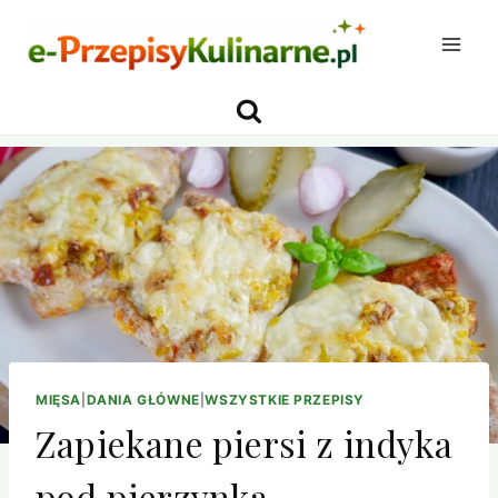
Przejdź
do
treści
MIĘSA
|
DANIA GŁÓWNE
|
WSZYSTKIE PRZEPISY
Zapiekane piersi z indyka
pod pierzynką –