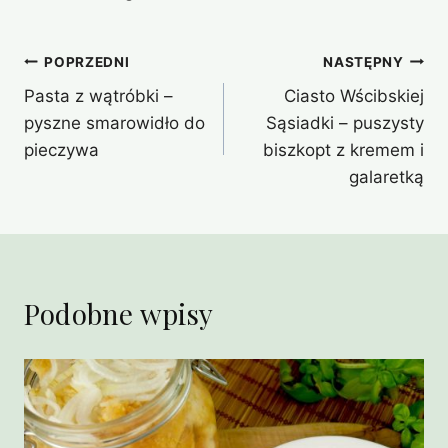
Nawigacja
POPRZEDNI
NASTĘPNY
Pasta z wątróbki –
Ciasto Wścibskiej
wpisu
pyszne smarowidło do
Sąsiadki – puszysty
pieczywa
biszkopt z kremem i
galaretką
Podobne wpisy