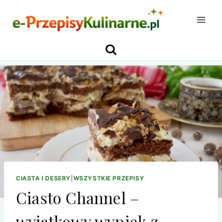
Przejdź
do
treści
CIASTA I DESERY
|
WSZYSTKIE PRZEPISY
Ciasto Channel –
wyjątkowy wypiek z