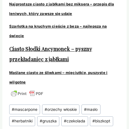
Najprostsze ciasto z jabłkami bez miksera – przepis dla
leniwych, który zawsze się udaje
Szarlotka na kruchym cieście z bezą – najlepsza na
świecie
Ciasto Słodki Ancymonek – pyszny
przekładaniec z jabłkami
Maślane ciasto ze śliwkami – mięciutkie, puszyste i
wilgotne
Tagi
#
mascarpone
#
orzechy włoskie
#
masło
wpisu:
#
herbatniki
#
gruszka
#
czekolada
#
biszkopt