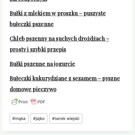
Bułki z mlekiem w proszku – puszyste
bułeczki pszenne
Chleb pszenny na suchych drożdżach –
prosty i szybki przepis
Bułki pszenne na jogurcie
Bułeczki kukurydziane z sezamem – pyszne
domowe pieczywo
Tagi
#
mąka
#
jajko
#
serek wiejski
wpisu: