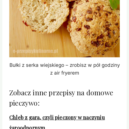
Bułki z serka wiejskiego – zrobisz w pół godziny
z air fryerem
Zobacz inne przepisy na domowe
pieczywo:
Chleb z gara, czyli pieczony w naczyniu
żaroodpornym