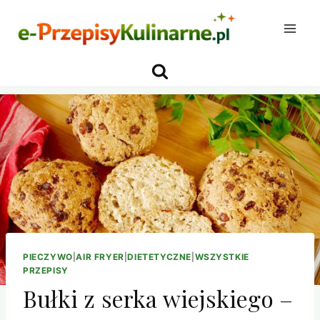
Przejdź
do
treści
PIECZYWO
|
AIR FRYER
|
DIETETYCZNE
|
WSZYSTKIE
PRZEPISY
Bułki z serka wiejskiego –